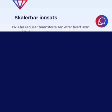
Skalerbar innsats
Øk eller reduser teamstørrelsen etter hvert som
prosjektbehovene endrer seg.
Forutsigbart samarbeid
Tydelig tilgjengelighet, åpen kommunikasjon og
pålitelig levering.