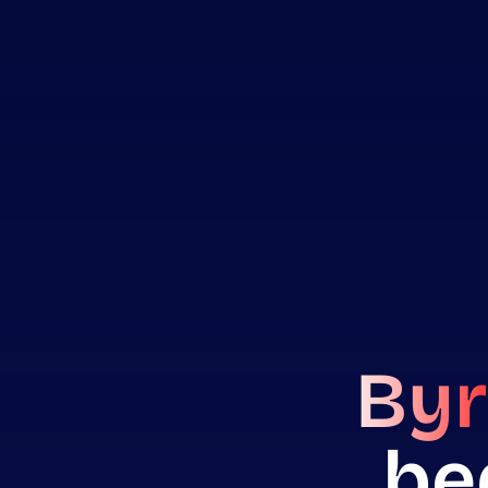
Byr
be