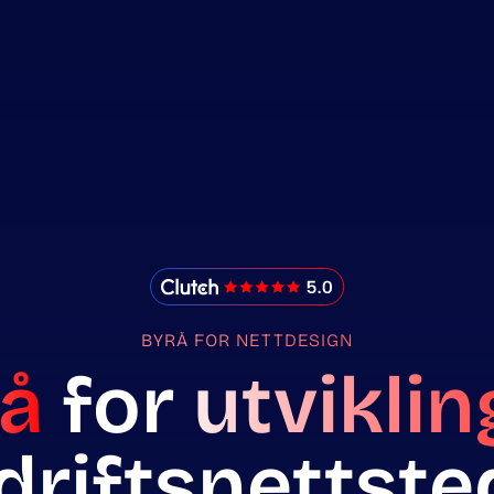
IMADO Reviews
BYRÅ FOR NETTDESIGN
å
for
utviklin
driftsnettste