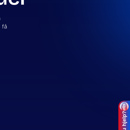
m
 få