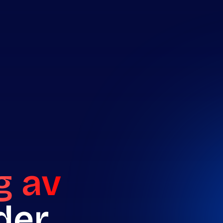
g av
der