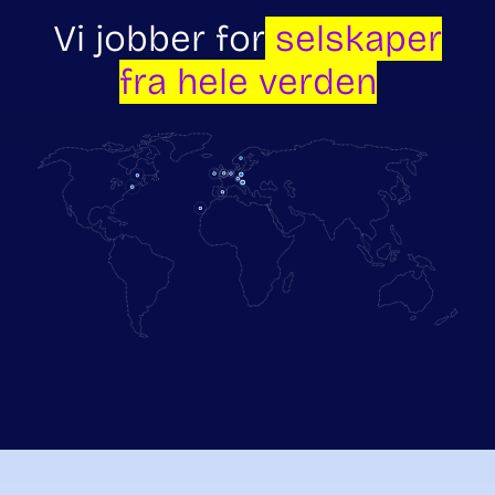
Vi jobber for
selskaper
fra hele verden