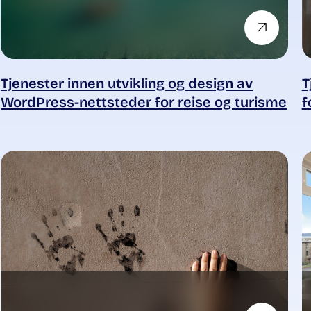
Tjenester innen utvikling og design av
T
WordPress-nettsteder for reise og turisme
f