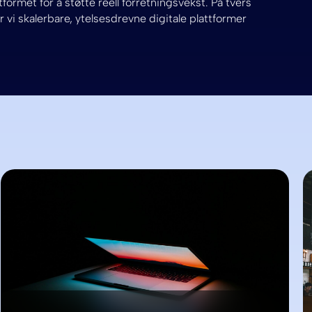
formet for å støtte reell forretningsvekst. På tvers
 vi skalerbare, ytelsesdrevne digitale plattformer