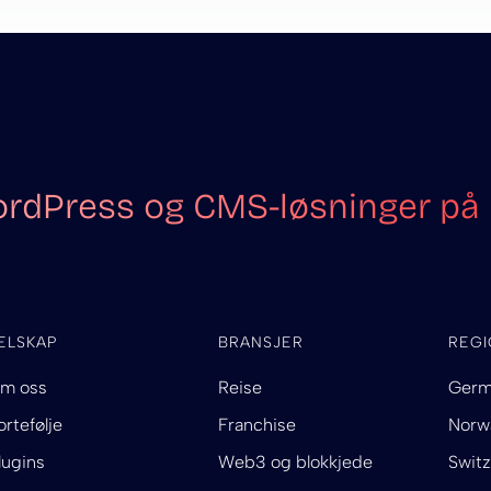
rdPress og CMS-løsninger på b
ELSKAP
BRANSJER
REG
m oss
Reise
Germ
ortefølje
Franchise
Norw
lugins
Web3 og blokkjede
Switz