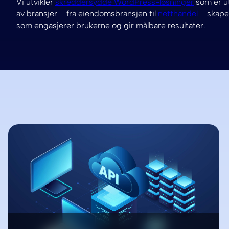
Vi utvikler
skreddersydde WordPress-løsninger
som er ut
av bransjer – fra eiendomsbransjen til
netthandel
– skaper
som engasjerer brukerne og gir målbare resultater.