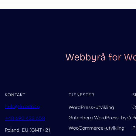
Webbyrå for Wo
KONTAKT
TJENESTER
S
hello@imado.co
WordPress-utvikling
O
Gutenberg WordPress-byrå
P
+48 690 433 658
WooCommerce-utvikling
P
Poland, EU (GMT+2)