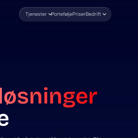
Tjenester
Portefølje
Priser
Bedrift
løsninger
e