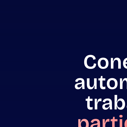
Cone
autom
trab
parti