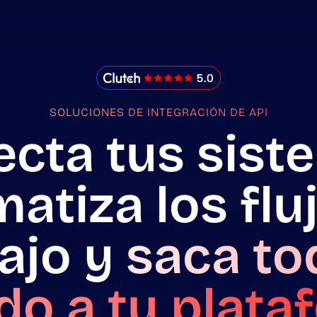
IMADO Reviews
SOLUCIONES DE INTEGRACIÓN DE API
cta tus sist
atiza los flu
ajo y
saca to
do a tu plat