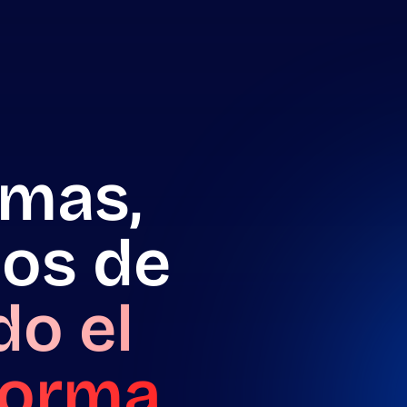
emas,
jos de
do el
aforma