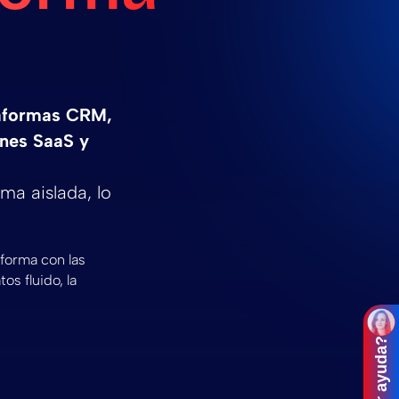
aformas CRM,
ones SaaS y
ma aislada, lo
forma con las
s fluido, la