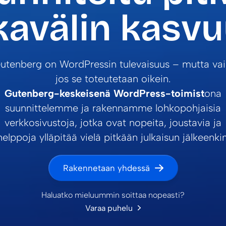
kavälin kasv
utenberg on WordPressin tulevaisuus – mutta vai
jos se toteutetaan oikein.
Gutenberg-keskeisenä WordPress-toimist
ona
suunnittelemme ja rakennamme lohkopohjaisia
verkkosivustoja, jotka ovat nopeita, joustavia ja
helppoja ylläpitää vielä pitkään julkaisun jälkeenkin
Rakennetaan yhdessä
Haluatko mieluummin soittaa nopeasti?
Varaa puhelu