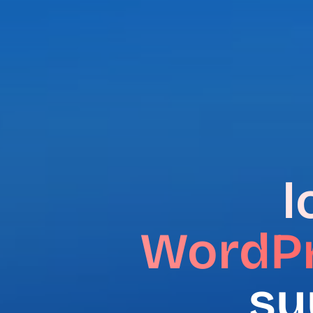
l
WordPr
su