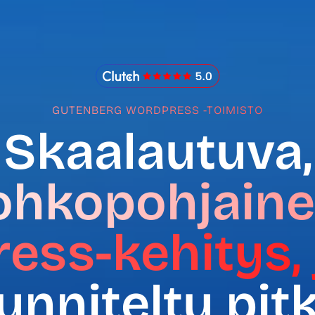
IMADO Reviews
GUTENBERG WORDPRESS -TOIMISTO
Skaalautuva,
ohkopohjain
ess-kehitys, 
unniteltu pit