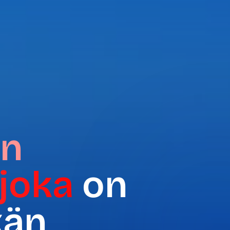
en
joka
on
kän