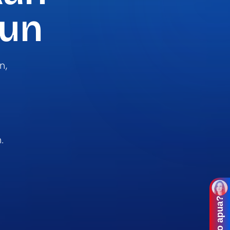
uun
n,
.