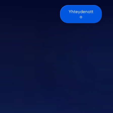
Yhteydenott
o