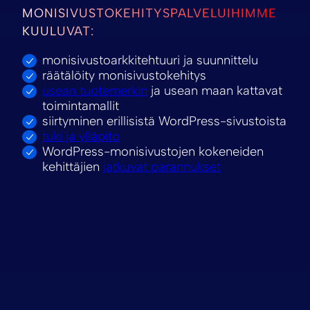
MONISIVUSTOKEHITYSPALVELUIHIMME
KUULUVAT:
monisivustoarkkitehtuuri ja suunnittelu
räätälöity monisivustokehitys
usean tuotemerkin
ja usean maan kattavat
toimintamallit
siirtyminen erillisistä WordPress-sivustoista
tuki ja ylläpito
WordPress-monisivustojen kokeneiden
kehittäjien
jatkuvat parannukset