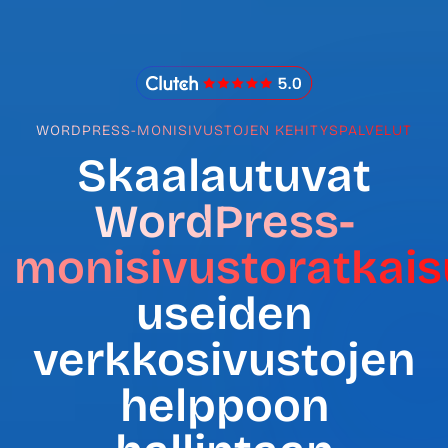
IMADO Reviews
WORDPRESS-MONISIVUSTOJEN KEHITYSPALVELUT
Skaalautuvat
WordPress-
monisivustoratkais
useiden
verkkosivustojen
helppoon