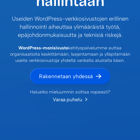
hallintaan
Useiden WordPress-verkkosivustojen erillinen
hallinnointi aiheuttaa ylimääräistä työtä,
epäjohdonmukaisuutta ja teknisiä riskejä.
WordPress-monisivusto
kehityspalvelumme auttaa
organisaatioita keskittämään, laajentamaan ja ylläpitämään
useita verkkosivustoja yhdeltä vankalta alustalta käsin.
Rakennetaan yhdessä
Haluatko mieluummin soittaa nopeasti?
Varaa puhelu