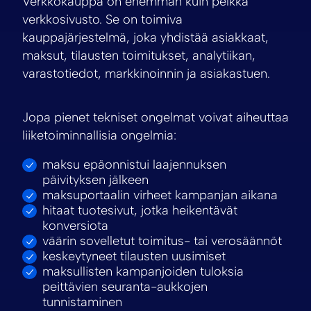
Verkkokauppa on enemmän kuin pelkkä
verkkosivusto. Se on toimiva
kauppajärjestelmä, joka yhdistää asiakkaat,
maksut, tilausten toimitukset, analytiikan,
varastotiedot, markkinoinnin ja asiakastuen.
Jopa pienet tekniset ongelmat voivat aiheuttaa
liiketoiminnallisia ongelmia:
maksu epäonnistui laajennuksen
päivityksen jälkeen
maksuportaalin virheet kampanjan aikana
hitaat tuotesivut, jotka heikentävät
konversiota
väärin sovelletut toimitus- tai verosäännöt
keskeytyneet tilausten uusimiset
maksullisten kampanjoiden tuloksia
peittävien seuranta-aukkojen
tunnistaminen