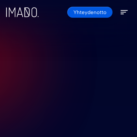
Skip to content
Yhteydenotto
Open 
Close 