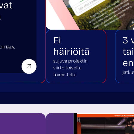
avat
a
Ei
3 
OHTAJA,
häiriöitä
tai
e
sujuva projektin
siirto toiselta
jatku
toimistolta