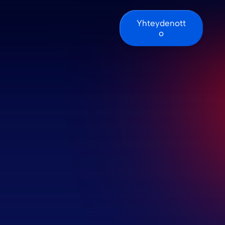
Yhteydenott
o