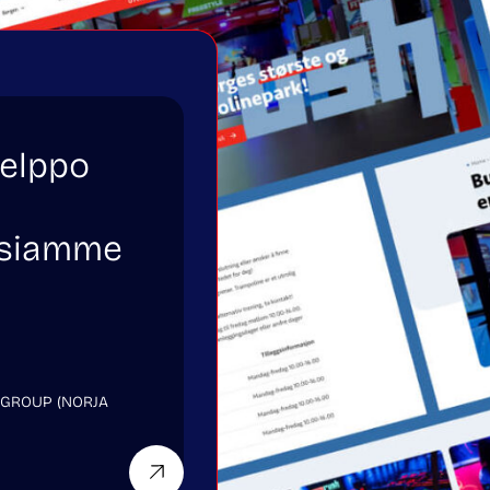
helppo
ksiamme
 GROUP (NORJA