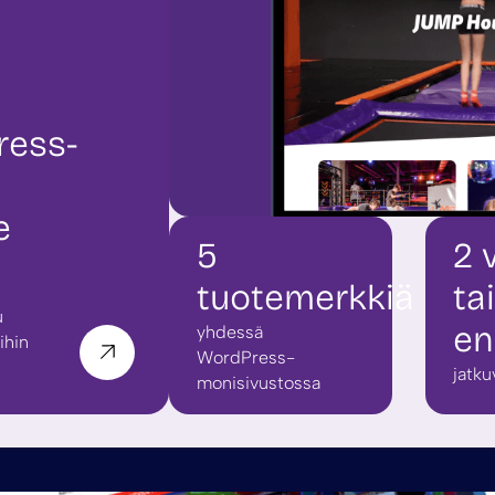
ress-
e
5
2 
tuotemerkkiä
tai
u
e
yhdessä
ihin
WordPress-
jatku
monisivustossa