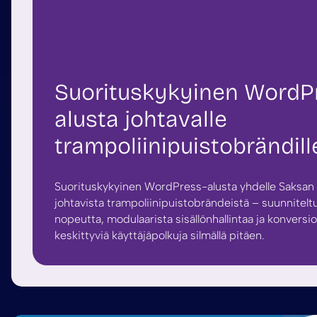
Suorituskykyinen WordP
alusta johtavalle
trampoliinipuistobrändill
Suorituskykyinen WordPress-alusta yhdelle Saksan
johtavista trampoliinipuistobrändeistä – suunnitelt
nopeutta, modulaarista sisällönhallintaa ja konversio
keskittyviä käyttäjäpolkuja silmällä pitäen.