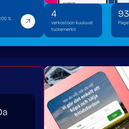
4
93
 200 %
verkostoon kuuluvat
Page
tuotemerkit
Oa