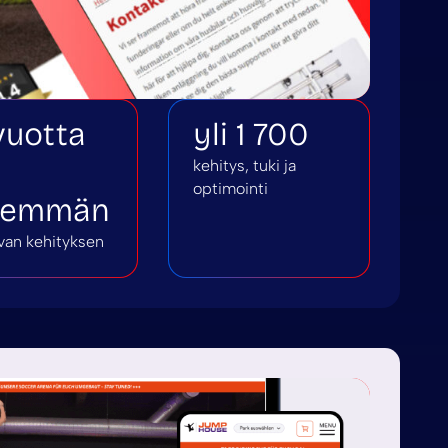
vuotta
yli 1 700
kehitys, tuki ja
optimointi
nemmän
van kehityksen