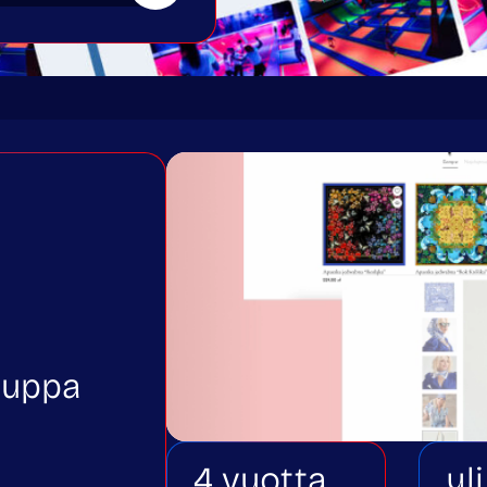
auppa
4 vuotta
yli