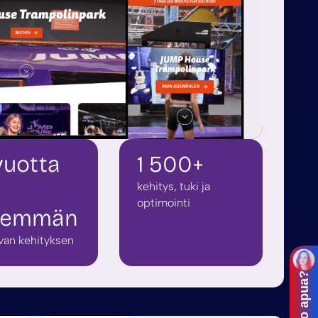
vuotta
1 500+
kehitys, tuki ja
optimointi
nemmän
van kehityksen