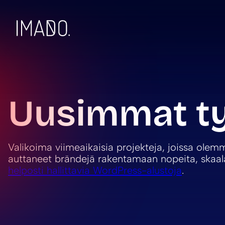
Skip to content
Uusimmat t
Valikoima viimeaikaisia projekteja, joissa olem
auttaneet brändejä rakentamaan nopeita, skaal
helposti hallittavia WordPress-alustoja
.