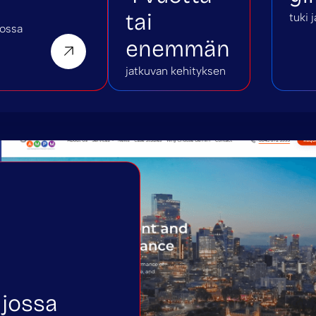
tai
tuki 
jossa
enemmän
jatkuvan kehityksen
 jossa