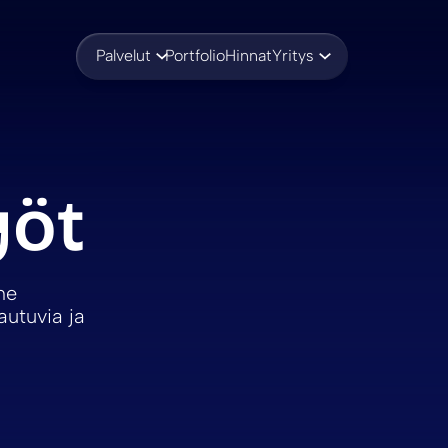
Palvelut
Portfolio
Hinnat
Yritys
yöt
me
autuvia ja