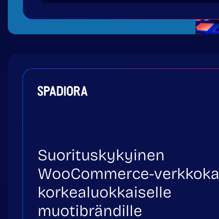
Suorituskykyinen
WooCommerce-verkkok
korkealuokkaiselle
muotibrändille