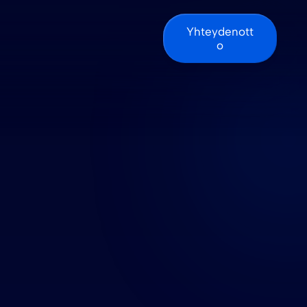
Yhteydenott
o