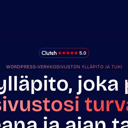
IMADO Reviews
WORDPRESS-VERKKOSIVUSTON YLLÄPITO JA TUKI
lläpito, joka
ivustosi turv
ana ja ajan ta