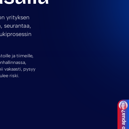
on yrityksen
a, seurantaa,
tukiprosessin
lle ja tiimeille,
nhallinnassa,
ii vakaasti, pysyy
lee riski.