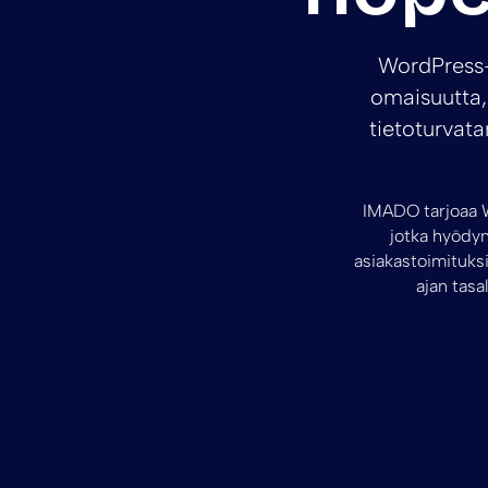
WordPress-v
omaisuutta, 
tietoturvata
IMADO tarjoaa Wo
jotka hyödyn
asiakastoimituksi
ajan tasa