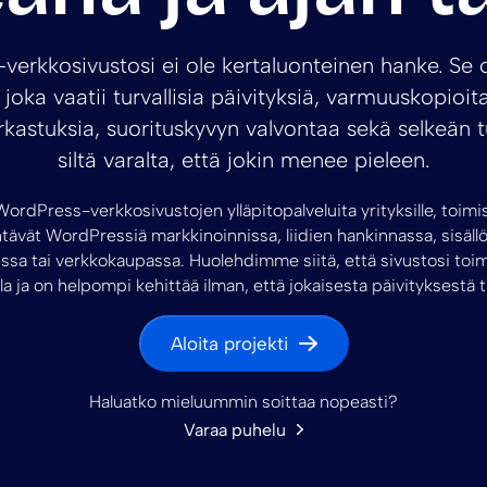
erkkosivustosi ei ole kertaluonteinen hanke. Se 
joka vaatii turvallisia päivityksiä, varmuuskopioit
rkastuksia, suorituskyvyn valvontaa sekä selkeän 
siltä varalta, että jokin menee pieleen.
rdPress-verkkosivustojen ylläpitopalveluita yrityksille, toimistoi
tävät WordPressiä markkinoinnissa, liidien hankinnassa, sisällö
ssa tai verkkokaupassa. Huolehdimme siitä, että sivustosi toim
lla ja on helpompi kehittää ilman, että jokaisesta päivityksestä tu
Aloita projekti
Haluatko mieluummin soittaa nopeasti?
Varaa puhelu