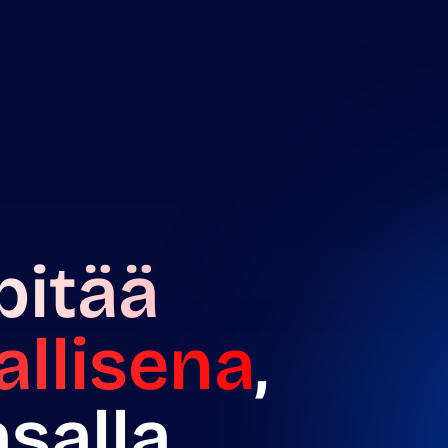
pitää
allisena
,
salla