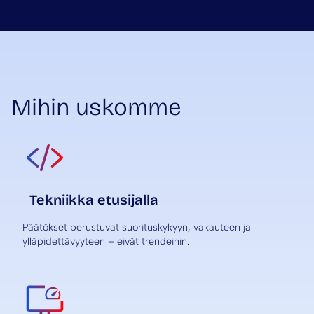
Mihin uskomme
Tekniikka etusijalla
Päätökset perustuvat suorituskykyyn, vakauteen ja
ylläpidettävyyteen – eivät trendeihin.