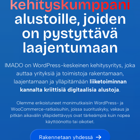
kehityskumppani
alustoille, joiden
on pystyttävä
laajentumaan
IMADO on WordPress-keskeinen kehitysyritys, joka
auttaa yrityksiä ja toimistoja rakentamaan,
laajentamaan ja ylläpitämään
liiketoiminnan
kannalta kriittisiä digitaalisia alustoja
.
Olemme erikoistuneet monimutkaisiin WordPress- ja
WooCommerce-ratkaisuihin, joissa suorituskyky, vakaus ja
pitkän aikavälin ylläpidettävyys ovat tärkeämpiä kuin nopea
käyttöönotto tai oikotiet.
Rakennetaan yhdessä