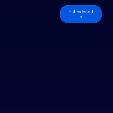
Yhteydenott
o