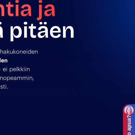
ia ja
ä pitäen
 hakukoneiden
den
ei pelkkiin
an nopeammin,
ti.