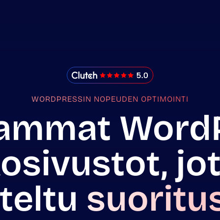
IMADO Reviews
WORDPRESSIN NOPEUDEN OPTIMOINTI
ammat WordP
osivustot, jo
teltu
suoritu