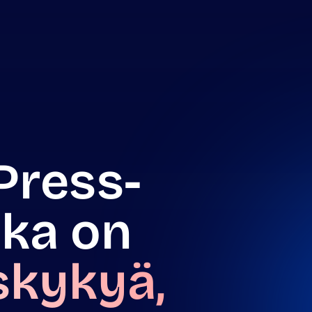
ress-
tka on
skykyä,