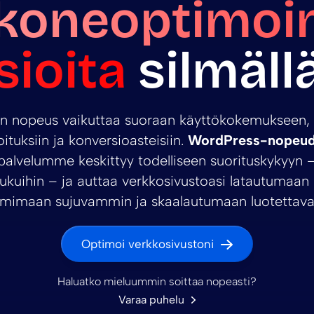
koneoptimoint
sioita
silmäll
on nopeus vaikuttaa suoraan käyttökokemukseen,
joituksiin ja konversioasteisiin.
WordPress-nopeu
palvelumme keskittyy todelliseen suorituskykyyn – 
lukuihin – ja auttaa verkkosivustoasi latautuma
imimaan sujuvammin ja skaalautumaan luotettavas
Optimoi verkkosivustoni
Haluatko mieluummin soittaa nopeasti?
Varaa puhelu