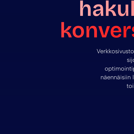
haku
konver
Verkkosivust
si
optimointi
näennäisiin 
to