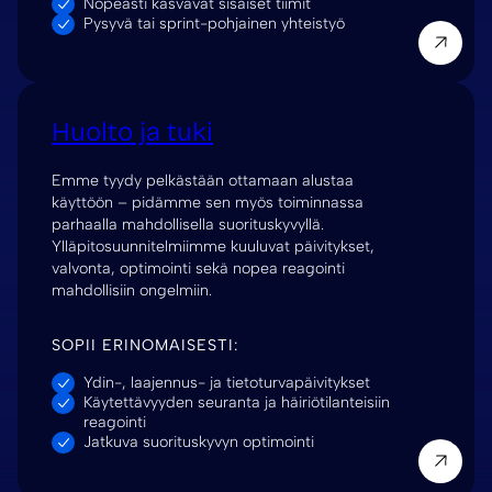
Nopeasti kasvavat sisäiset tiimit
Pysyvä tai sprint-pohjainen yhteistyö
Huolto ja tuki
Emme tyydy pelkästään ottamaan alustaa
käyttöön – pidämme sen myös toiminnassa
parhaalla mahdollisella suorituskyvyllä.
Ylläpitosuunnitelmiimme kuuluvat päivitykset,
valvonta, optimointi sekä nopea reagointi
mahdollisiin ongelmiin.
SOPII ERINOMAISESTI:
Ydin-, laajennus- ja tietoturvapäivitykset
Käytettävyyden seuranta ja häiriötilanteisiin
reagointi
Jatkuva suorituskyvyn optimointi