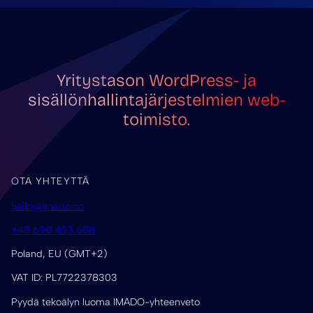
Yritystason WordPress- ja
sisällönhallintajärjestelmien web-
toimisto.
OTA YHTEYTTÄ
hello@imado.co
+48 690 433 658
Poland, EU (GMT+2)
VAT ID: PL7722378303
Pyydä tekoälyn luoma IMADO-yhteenveto