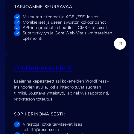
TARJOAMME SEURAAVAA:
Mukautetut teemat ja ACF-/FSE-lohkot
Monikieliset ja usean sivuston kokoonpanot
API-integraatiot ja headless CMS -ratkaisut
Suorituskyvyn ja Core Web Vitals -mittareiden
optimointi
On-Demand-tiimit
Laajenna kapasiteettiasi kokeneiden WordPress-
insinöörien avulla, jotka integroituvat suoraan
tiimiisi. Joustava yhteistyö, läpinäkyvä raportointi,
yritystason toteutus.
SOPII ERINOMAISESTI:
Virastoja, jotka tarvitsevat lisää
kehittäjäresursseja