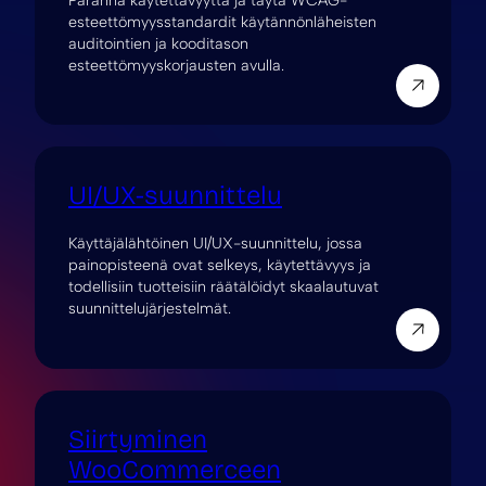
Paranna käytettävyyttä ja täytä WCAG-
esteettömyysstandardit käytännönläheisten
auditointien ja kooditason
esteettömyyskorjausten avulla.
UI/UX-suunnittelu
Käyttäjälähtöinen UI/UX-suunnittelu, jossa
painopisteenä ovat selkeys, käytettävyys ja
todellisiin tuotteisiin räätälöidyt skaalautuvat
suunnittelujärjestelmät.
Siirtyminen
WooCommerceen