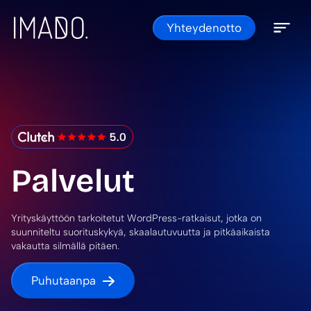
Skip to content
Yhteydenotto
Open 
Close 
IMADO Reviews
Palvelut
Yrityskäyttöön tarkoitetut WordPress-ratkaisut, jotka on
suunniteltu suorituskykyä, skaalautuvuutta ja pitkäaikaista
vakautta silmällä pitäen.
Puhutaanpa