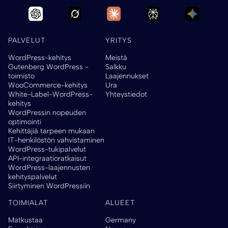
PALVELUT
YRITYS
WordPress-kehitys
Meistä
Gutenberg WordPress -
Salkku
toimisto
Laajennukset
WooCommerce-kehitys
Ura
White-Label-WordPress-
Yhteystiedot
kehitys
WordPressin nopeuden
optimointi
Kehittäjiä tarpeen mukaan
IT-henkilöstön vahvistaminen
WordPress-tukipalvelut
API-integraatioratkaisut
WordPress-laajennusten
kehityspalvelut
Siirtyminen WordPressiin
TOIMIALAT
ALUEET
Matkustaa
Germany