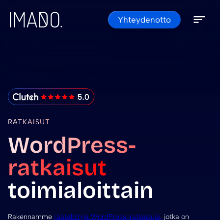
Skip to content
Yhteydenotto
Open 
Close 
IMADO Reviews
RATKAISUT
WordPress-
ratkaisut
toimialoittain
Rakennamme
räätälöityjä WordPress-ratkaisuja,
jotka on