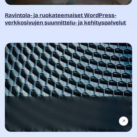
Ravintola- ja ruokateemaiset WordPress-
verkkosivujen suunnittelu- ja kehityspalvelut