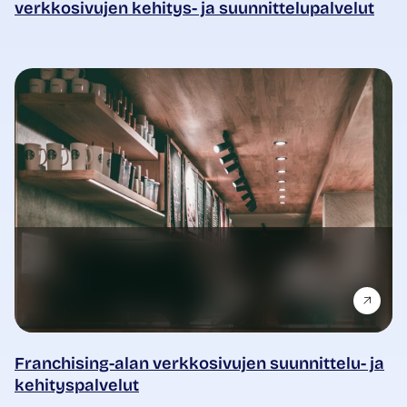
verkkosivujen kehitys- ja suunnittelupalvelut
Franchising-alan verkkosivujen suunnittelu- ja
kehityspalvelut