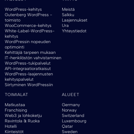
WordPress-kehitys
Meistä
Gutenberg WordPress -
Salkku
toimisto
Laajennukset
WooCommerce-kehitys
Ura
White-Label-WordPress-
Yhteystiedot
kehitys
WordPressin nopeuden
optimointi
Kehittäjiä tarpeen mukaan
IT-henkilöstön vahvistaminen
WordPress-tukipalvelut
API-integraatioratkaisut
WordPress-laajennusten
kehityspalvelut
Siirtyminen WordPressiin
TOIMIALAT
ALUEET
Matkustaa
Germany
Franchising
Norway
Web3 ja lohkoketju
Switzerland
Ravintola & Ruoka
Luxembourg
Hotelli
Qatar
Kiinteistöt
Sweden