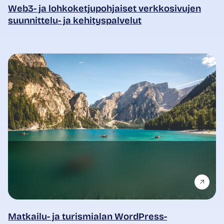
Web3- ja lohkoketjupohjaiset verkkosivujen
suunnittelu- ja kehityspalvelut
Matkailu- ja turismialan WordPress-