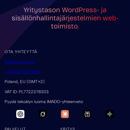
Yritystason WordPress- ja
sisällönhallintajärjestelmien web-
toimisto.
OTA YHTEYTTÄ
hello@imado.co
+48 690 433 658
Poland, EU (GMT+2)
VAT ID: PL7722378303
Pyydä tekoälyn luoma IMADO-yhteenveto
PALVELUT
YRITYS