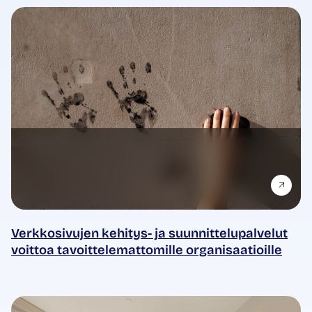
Verkkosivujen kehitys- ja suunnittelupalvelut
voittoa tavoittelemattomille organisaatioille