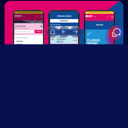
AirHop
Hemos unificado tres marcas de WordPress en una sola
plataforma multisitio. Páginas globales y de ubicaciones,
calendario personalizado y una gestión de contenidos un 200 %
más rápida.