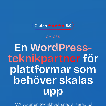
IMADO Reviews
OM OSS
En
WordPress-
teknikpartner
för
plattformar som
behöver skalas
upp
IMADO är en teknikbyrå specialiserad på