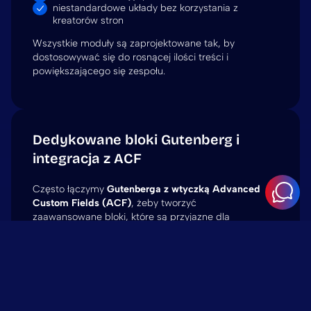
niestandardowe układy bez korzystania z
kreatorów stron
Wszystkie moduły są zaprojektowane tak, by
dostosowywać się do rosnącej ilości treści i
powiększającego się zespołu.
Dedykowane bloki Gutenberg i
integracja z ACF
Często łączymy
Gutenberga z wtyczką Advanced
Custom Fields (ACF)
, żeby tworzyć
zaawansowane bloki, które są przyjazne dla
edytora.
TAKIE PODEJŚCIE POZWALA NA:
precyzyjna kontrola nad polami blokowymi
spójny układ na wszystkich stronach