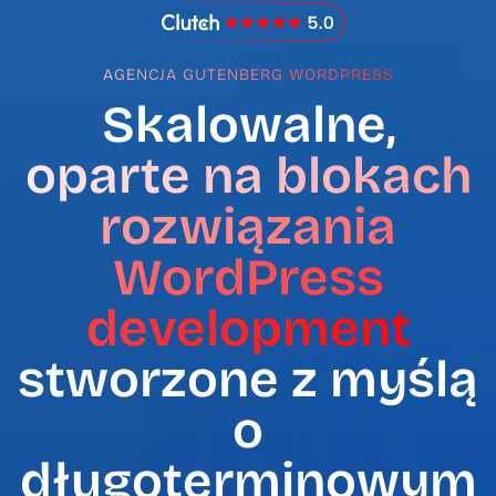
IMADO Reviews
AGENCJA GUTENBERG WORDPRESS
Skalowalne,
oparte na blokach
rozwiązania
WordPress
development
stworzone z myślą
o
długoterminowym