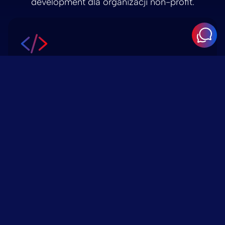
development dla organizacji non-profit.
Projektowanie stron
internetowych na zamówienie dla
organizacji non-profit
Projekt dostosowany do Twojej misji, wartości i
odbiorców – a nie do szablonów.
Integracja darowizn i narzędzia do