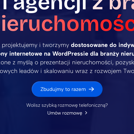
 i agencji
z b
ieruchomośc
projektujemy i tworzymy
dostosowane do indyw
ony internetowe na WordPressie dla branży nie
one z myślą o prezentacji nieruchomości, pozys
owych leadów i skalowaniu wraz z rozwojem Twoj
Zbudujmy to razem
Wolisz szybką rozmowę telefoniczną?
Umów rozmowę