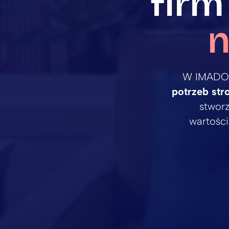
firm
n
W IMADO 
potrzeb str
stworz
wartości