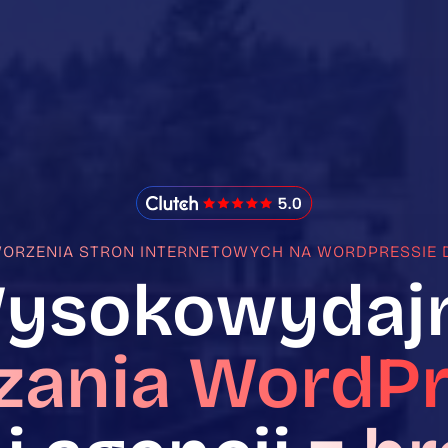
IMADO Reviews
TWORZENIA STRON INTERNETOWYCH NA WORDPRESSIE 
ysokowydaj
zania WordPr