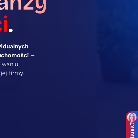
ranży
i
.
idualnych
ruchomości
–
kiwaniu
ej firmy.