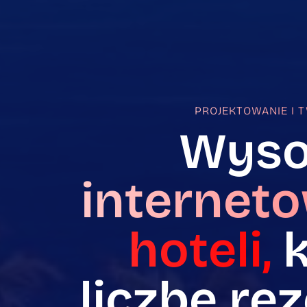
PROJEKTOWANIE I 
Wysok
internet
hoteli,
k
liczbę re