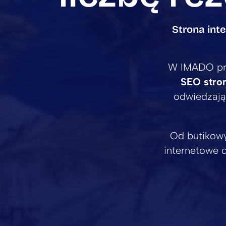
Strona int
W IMADO pr
SEO stron
odwiedzają
Od butikowy
internetowe d