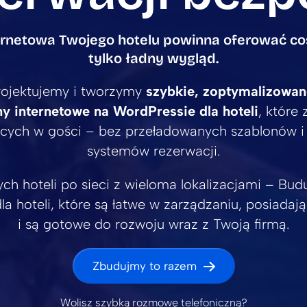
ernetowa Twojego hotelu powinna oferować coś
tylko ładny wygląd.
ojektujemy i tworzymy
szybkie, zoptymalizowa
y internetowe na WordPressie dla hoteli
, które
cych w gości – bez przeładowanych szablonów 
systemów rezerwacji.
ch hoteli po sieci z wieloma lokalizacjami – Bud
la hoteli, które są łatwe w zarządzaniu, posiadaj
i są gotowe do rozwoju wraz z Twoją firmą.
Zbudujmy to razem
Wolisz szybką rozmowę telefoniczną?