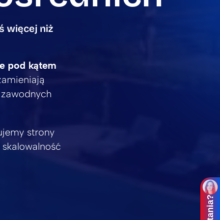
 więcej niż
ne pod kątem
 zamieniają
i zawodnych
ujemy strony
ą skalowalność