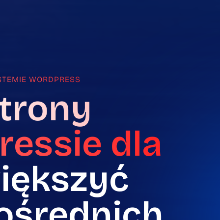
YSTEMIE WORDPRESS
trony
essie dla
iększyć
pośrednich