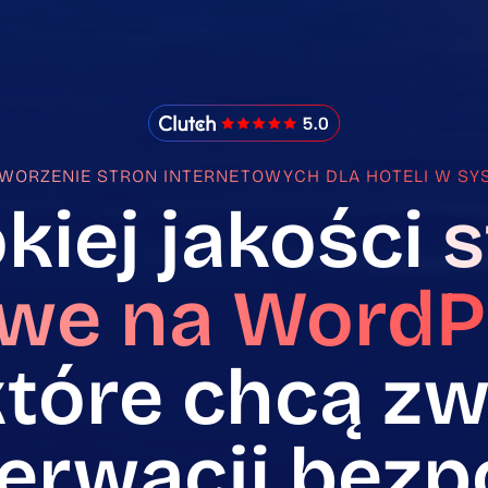
IMADO Reviews
TWORZENIE STRON INTERNETOWYCH DLA HOTELI W S
iej jakości
s
owe na WordPr
tóre chcą zw
zerwacji bez