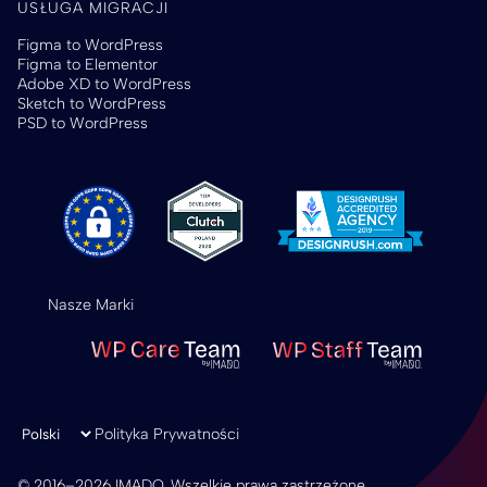
USŁUGA MIGRACJI
Figma to WordPress
Figma to Elementor
Adobe XD to WordPress
Sketch to WordPress
PSD to WordPress
Nasze Marki
Wybierz język
Polityka Prywatności
© 2016–2026 IMADO. Wszelkie prawa zastrzeżone.