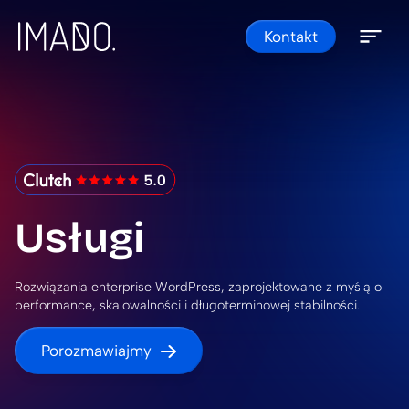
Skip to content
Kontakt
Open 
Close 
IMADO Reviews
Usługi
Rozwiązania enterprise WordPress, zaprojektowane z myślą o
performance, skalowalności i długoterminowej stabilności.
Porozmawiajmy