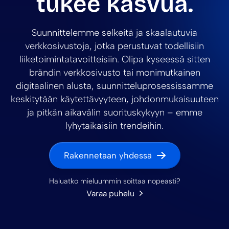
tukee kasvua.
Suunnittelemme selkeitä ja skaalautuvia
verkkosivustoja, jotka perustuvat todellisiin
liiketoimintatavoitteisiin. Olipa kyseessä sitten
brändin verkkosivusto tai monimutkainen
digitaalinen alusta, suunnitteluprosessissamme
keskitytään käytettävyyteen, johdonmukaisuuteen
ja pitkän aikavälin suorituskykyyn – emme
lyhytaikaisiin trendeihin.
Rakennetaan yhdessä
Haluatko mieluummin soittaa nopeasti?
Varaa puhelu