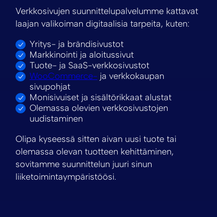
Verkkosivujen suunnittelupalvelumme kattavat
laajan valikoiman digitaalisia tarpeita, kuten:
Yritys- ja brändisivustot
Markkinointi ja aloitussivut
Tuote- ja SaaS-verkkosivustot
WooCommerce-
ja verkkokaupan
sivupohjat
Monisivuiset ja sisältörikkaat alustat
Olemassa olevien verkkosivustojen
uudistaminen
Olipa kyseessä sitten aivan uusi tuote tai
olemassa olevan tuotteen kehittäminen,
sovitamme suunnittelun juuri sinun
liiketoimintaympäristöösi.