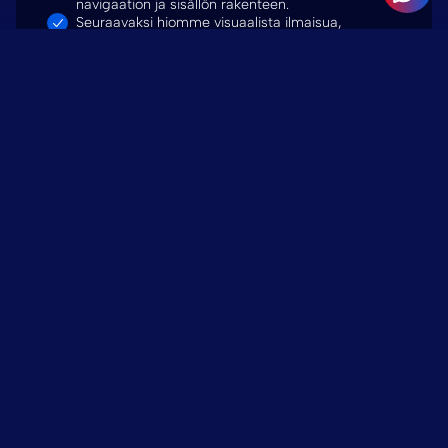
navigaation ja sisällön rakenteen.
Seuraavaksi hiomme visuaalista ilmaisua,
typografiaa ja komponentteja.
Lopuksi valmistelemme suunnitelman, jotta
siirtyminen kehitysvaiheeseen sujuu jouhevasti.
Tuloksena on suunnittelujärjestelmä – ei
pelkästään staattisia näyttöruutuja.
WordPressin kanssa
yhteensopiva suunnittelu
Suunnittelumme perustuu alusta
alkaen WordPressiin.
Tämä tarkoittaa realistisia asetteluja,
uudelleenkäytettäviä komponentteja ja
sisältörakenteita, jotka voidaan siirtää sujuvasti
Gutenberg-lohkoiksi.