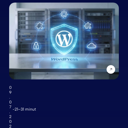
0
9
.
0
7
21–31 minut
.
2
0
2