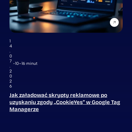
1
4
.
0
7
10–16 minut
.
2
0
2
6
Jak załadować skrypty reklamowe po
uzyskaniu zgody „CookieYes” w Google Tag
Managerze