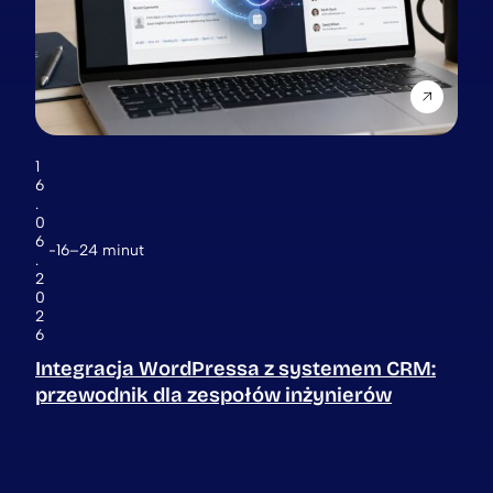
1
6
.
0
6
16–24 minut
.
2
0
2
6
Integracja WordPressa z systemem CRM:
przewodnik dla zespołów inżynierów