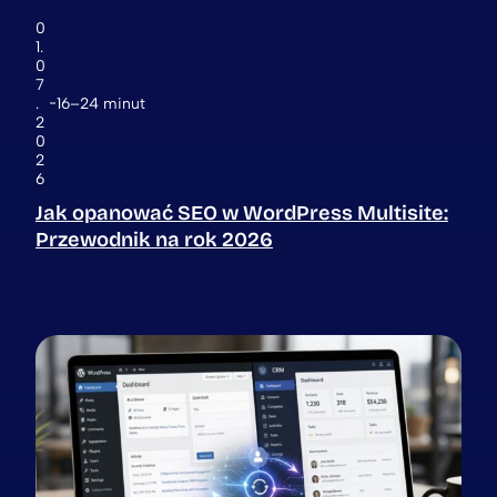
0
1.
0
7
.
16–24 minut
2
0
2
6
Jak opanować SEO w WordPress Multisite:
Przewodnik na rok 2026