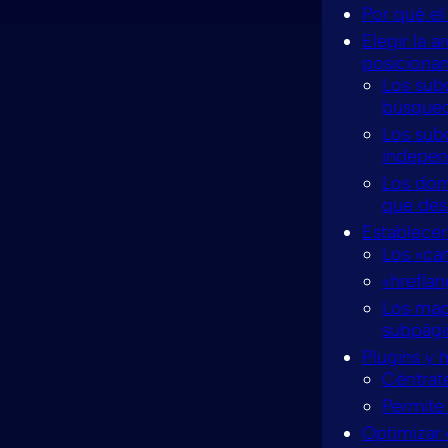
Por qué el
Elegir la a
posiciona
Los subd
búsqued
Los sub
indepen
Los dom
que des
Establecer
Los «ca
«hreflan
Los mapa
subpági
Plugins y 
Céntrate
Permite 
Optimizar 