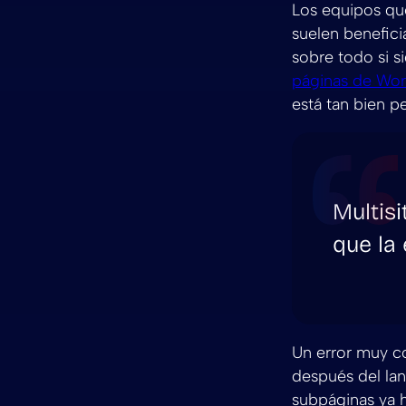
Los equipos qu
suelen benefici
sobre todo si s
páginas de Wor
está tan bien 
Multisi
que la
Un error muy c
después del lan
subpáginas ya h