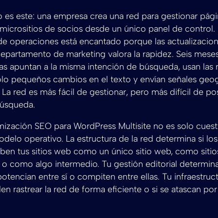
o es este: una empresa crea una red para gestionar pági
micrositios de socios desde un único panel de control. 
e operaciones está encantado porque las actualizacion
 departamento de marketing valora la rapidez. Seis mese
as apuntan a la misma intención de búsqueda, usan las
solo pequeños cambios en el texto y envían señales geog
 La red es más fácil de gestionar, pero más difícil de po
búsqueda.
imización SEO para WordPress Multisite no es solo cues
odelo operativo. La estructura de la red determina si l
ben tus sitios web como un único sitio web, como siti
o como algo intermedio. Tu gestión editorial determina 
otencian entre sí o compiten entre ellas. Tu infraestruc
den rastrear la red de forma eficiente o si se atascan po