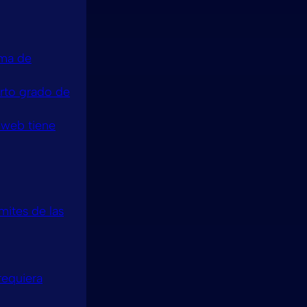
ema de
erto grado de
 web tiene
ímites de las
requiera