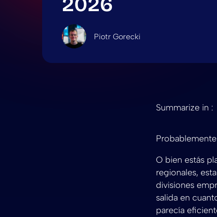
2026
Piotr Gorecki
Summarize in :
Probablemente 
O bien estás p
regionales, est
divisiones empr
salida en cuant
parecía eficien