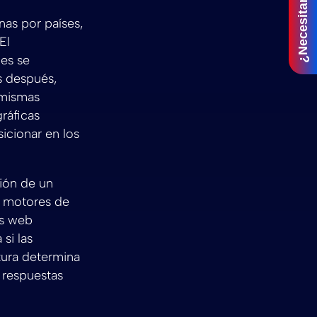
¿Necesitar ayuda?
nas por países,
El
es se
s después,
 mismas
ráficas
sicionar en los
tión de un
os motores de
os web
si las
tura determina
r respuestas