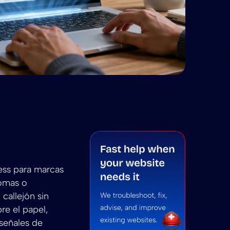
el SEO en WordPress Multisite: una guía para 2026
mo dominar el SEO en WordPress Multisite: una guía 
 en WordPress Multisite: una guía para 2026
 summarize Cómo dominar el SEO en WordPress Multisit
ni to summarize Cómo dominar el SEO en WordPress Mu
ess para marcas
iomas o
callejón sin
re el papel,
 señales de