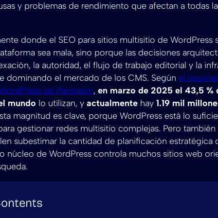
sas y problemas de rendimiento que afectan a todas las
ente donde el SEO para sitios multisitio de WordPress s
ataforma sea mala, sino porque las decisiones arquitectó
xación, la autoridad, el flujo de trabajo editorial y la inf
ue dominando el mercado de los CMS. Según
el resume
WordPress de Pantheon
,
en marzo de 2025 el 43,5 % 
el mundo
lo utilizan, y
actualmente
hay
1.19 mil millon
Esta magnitud es clave, porque WordPress está lo sufic
a gestionar redes multisitio complejas. Pero también 
len subestimar la cantidad de planificación estratégica 
o núcleo de WordPress controla muchos sitios web orie
squeda.
Contents