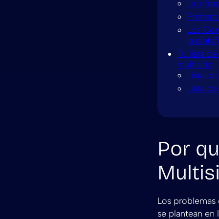
La infra
Primero 
Los Cor
la plata
Tu lista d
multisitio
Lista d
Lista de
Por qu
Multis
Los problemas 
se plantean en 