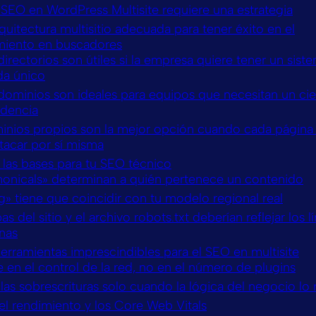
 SEO en WordPress Multisite requiere una estrategia
rquitectura multisitio adecuada para tener éxito en el
miento en buscadores
irectorios son útiles si la empresa quiere tener un sist
a único
dominios son ideales para equipos que necesitan un ci
dencia
inios propios son la mejor opción cuando cada página
tacar por sí misma
 las bases para tu SEO técnico
nonicals» determinan a quién pertenece un contenido
g» tiene que coincidir con tu modelo regional real
s del sitio y el archivo robots.txt deberían reflejar los l
nas
herramientas imprescindibles para el SEO en multisite
 en el control de la red, no en el número de plugins
las sobrescrituras solo cuando la lógica del negocio lo 
el rendimiento y los Core Web Vitals