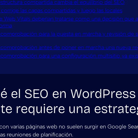
estructura compartida cambia el equilibrio del SEO
corrige las capas compartidas y luego las locales
e Web Vitals deberían tratarse como una decisión que a
forma
e comprobación para la puesta en marcha y revisión de s
e comprobación antes de poner en marcha una nueva r
 comprobación para una configuración multisitio ya exi
é el SEO en WordPress
ite requiere una estrate
con varias páginas web no suelen surgir en Google Sea
las reuniones de planificación.