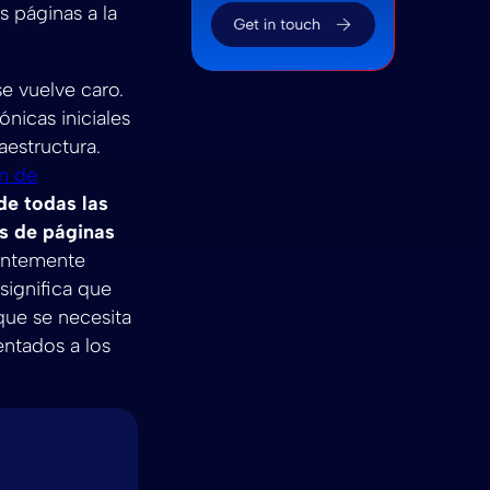
 páginas a la
e vuelve caro.
nicas iniciales
raestructura.
n de
de todas las
es de páginas
ientemente
significa que
que se necesita
ntados a los