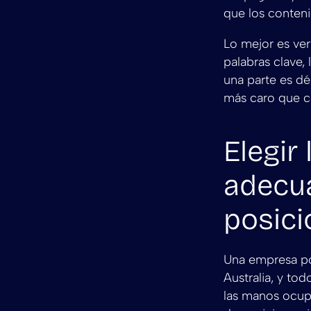
que los conten
Lo mejor es ver
palabras clave, 
una parte es déb
más caro que co
Elegir 
adecua
posic
Una empresa po
Australia, y to
las manos ocupa