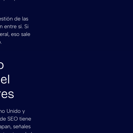
stión de las
 entre sí. Si
eral, eso sale
.
o
el
res
no Unido y
 de SEO tiene
apan, señales