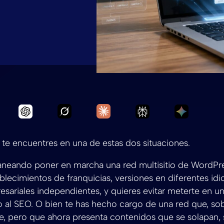
Ask Grok to summarize Cómo dominar 
Ask Claude to summarize Có
Ask Chatgpt to summarize Cómo dominar el SEO
Ask Perplexity to
Ask Gemi
te encuentres en una de estas dos situaciones.
laneando poner en marcha una red multisitio de WordPr
ablecimientos de franquicias, versiones en diferentes id
esariales independientes, y quieres evitar meterte en un 
o al SEO. O bien te has hecho cargo de una red que, sob
te, pero que ahora presenta contenidos que se solapan,