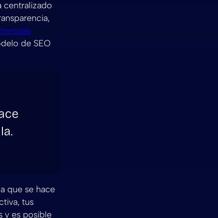
 centralizado
ransparencia,
umerosas
 modelo de SEO
hace
la.
za que se hace
tiva, tus
 y es posible