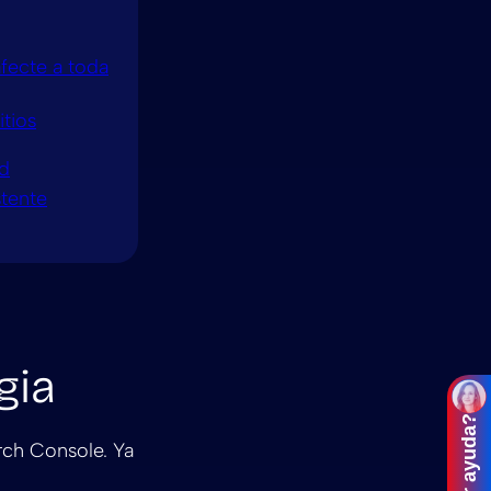
fecte a toda
itios
ed
stente
gia
rch Console. Ya