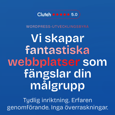
IMADO Reviews
WORDPRESS-UTVECKLINGSBYRÅ
Vi skapar
fantastiska
webbplatser
som
fängslar din
målgrupp
Tydlig inriktning. Erfaren
genomförande. Inga överraskningar.