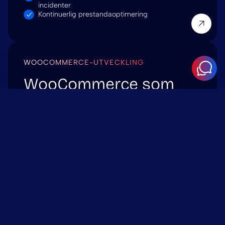
incidenter
Kontinuerlig prestandaoptimering
WOOCOMMERCE-UTVECKLING
WooCommerce som
ger konverteringar
Vi bygger och skalar upp WooCommerce-butiker
som klarar av verklig trafik och levererar mätbara
resultat. Från optimerade kassaflöden till
skräddarsydda integrationer – vi ser till att din e-
handelsplattform fungerar felfritt.
VAD VI ERBJUDER:
Skräddarsydda WooCommerce-teman och
tillägg