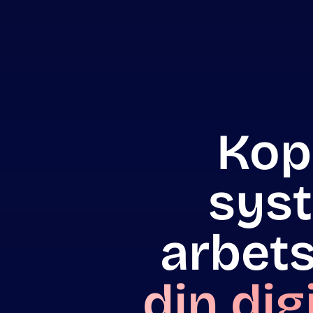
Kop
syst
arbet
din dig