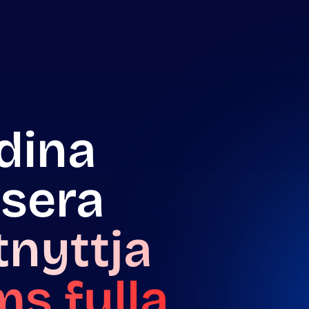
dina
isera
tnyttja
ms fulla