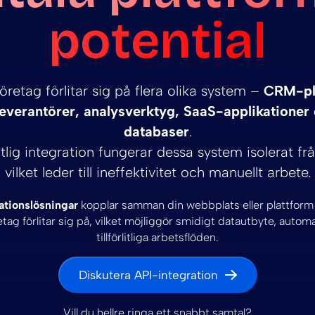
potential
retag förlitar sig på flera olika system –
CRM-pl
leverantörer, analysverktyg, SaaS-applikationer 
databaser
.
lig integration fungerar dessa system isolerat fr
vilket leder till ineffektivitet och manuellt arbete.
ationslösningar
kopplar samman din webbplats eller plattfor
etag förlitar sig på, vilket möjliggör smidigt datautbyte, autom
tillförlitliga arbetsflöden.
Diskutera API-integration
Vill du hellre ringa ett snabbt samtal?