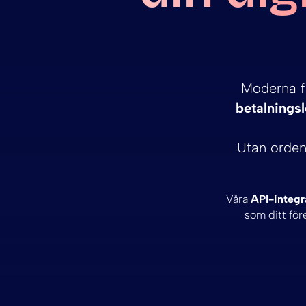
Moderna fö
betalnings
Utan ordent
Våra
API-integr
som ditt för