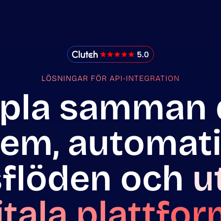
IMADO Reviews
LÖSNINGAR FÖR API-INTEGRATION
pla samman 
em, automat
sflöden och
u
itala plattfor