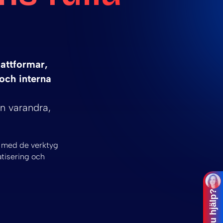
attformar,
och interna
ån varandra,
m med de verktyg
atisering och