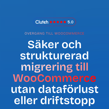
IMADO Reviews
ÖVERGÅNG TILL WOOCOMMERCE
Säker och
strukturerad
migrering till
WooCommerce
utan dataförlust
eller driftstopp