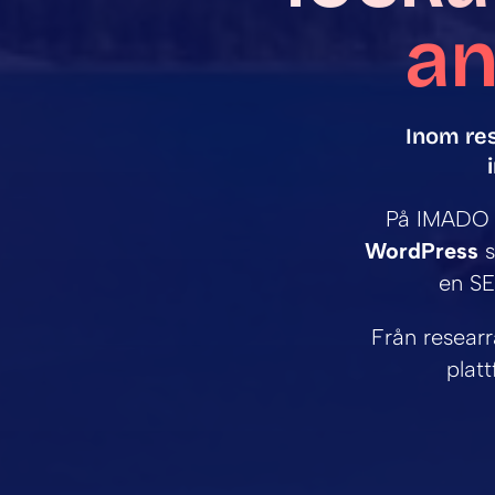
an
Inom res
På IMADO u
WordPress
s
en SE
Från researr
plat