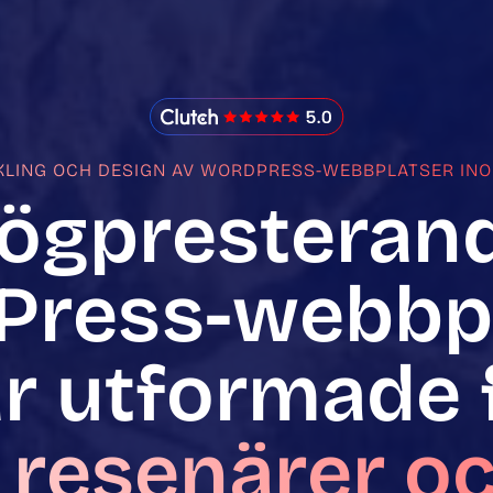
IMADO Reviews
KLING OCH DESIGN AV WORDPRESS-WEBBPLATSER IN
ögpresteran
Press-webbpl
r utformade f
 resenärer o