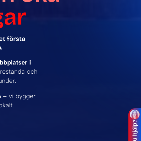
gar
et första
.
bplatser i
prestanda och
under.
n – vi bygger
kalt.