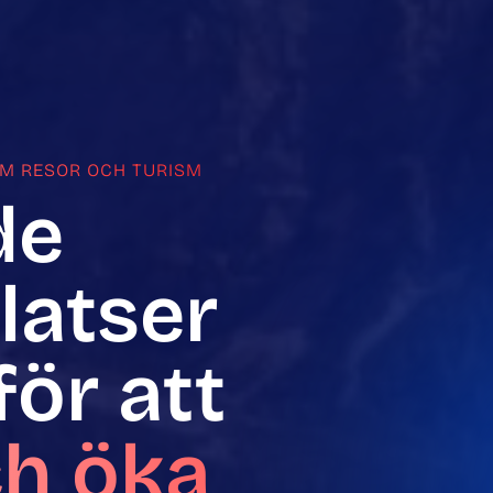
OM RESOR OCH TURISM
de
atser
ör att
ch öka