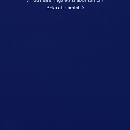
Vill du hellre ringa ett snabbt samtal?
Boka ett samtal