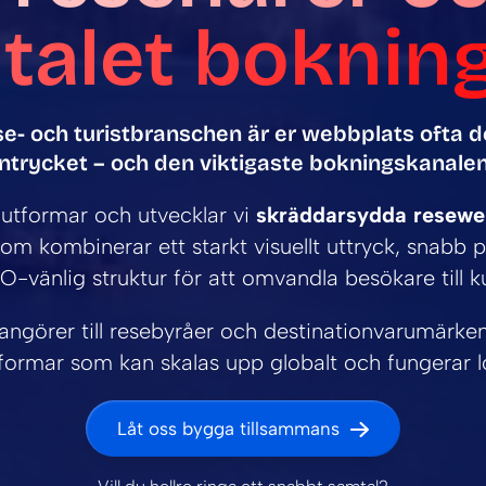
talet boknin
e- och turistbranschen är er webbplats ofta d
intrycket – och den viktigaste bokningskanalen
tformar och utvecklar vi
skräddarsydda reseweb
om kombinerar ett starkt visuellt uttryck, snabb 
O-vänlig struktur för att omvandla besökare till k
angörer till resebyråer och destinationvarumärke
tformar som kan skalas upp globalt och fungerar lo
Låt oss bygga tillsammans