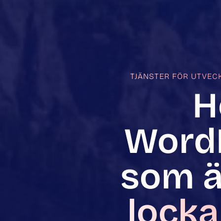
TJÄNSTER FÖR UTVEC
H
Word
som ä
locka