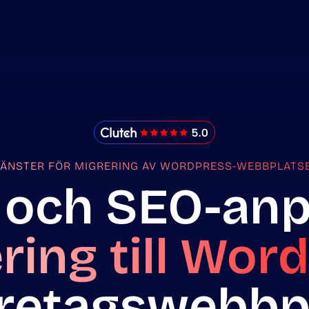
IMADO Reviews
JÄNSTER FÖR MIGRERING AV WORDPRESS-WEBBPLATS
 och SEO-an
ring till Wor
öretagswebbp