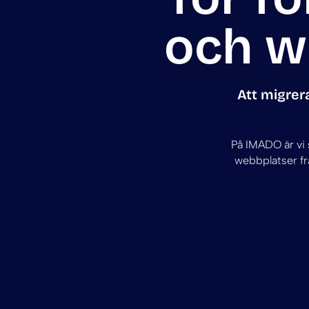
och we
Att migrer
På IMADO är vi 
webbplatser fr