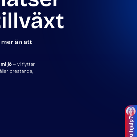
illväxt
 mer än att
smiljö
– vi flyttar
ller prestanda,