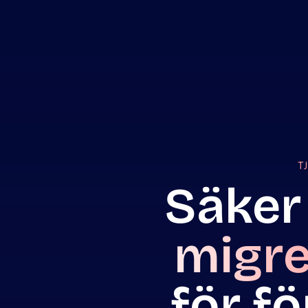
T
Säker
migre
för f