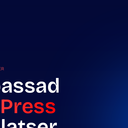
ER
passad
dPress
latser