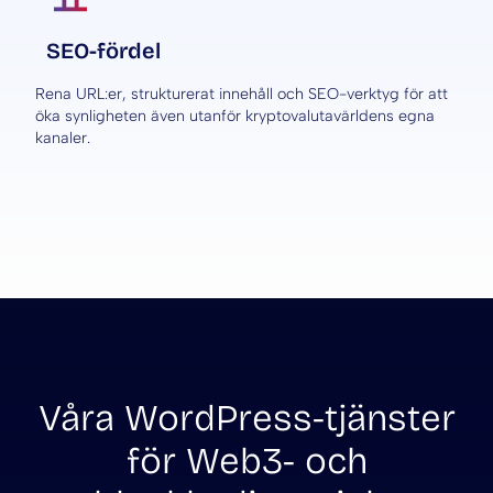
SEO-fördel
Rena URL:er, strukturerat innehåll och SEO-verktyg för att
öka synligheten även utanför kryptovalutavärldens egna
kanaler.
Våra WordPress-tjänster
för Web3- och