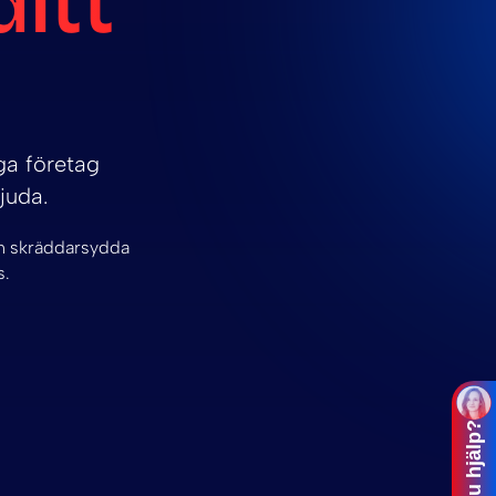
ditt
ga företag
juda.
in skräddarsydda
s.