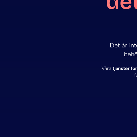
det
Det är in
behö
Våra
tjänster f
f