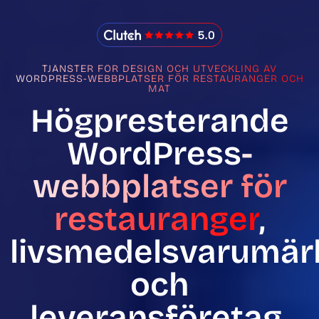
IMADO Reviews
TJÄNSTER FÖR DESIGN OCH UTVECKLING AV
WORDPRESS-WEBBPLATSER FÖR RESTAURANGER OCH
MAT
Högpresterande
WordPress
-
webbplatser för
restauranger
,
livsmedelsvarumär
och
leveransföretag.