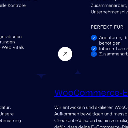
lle Kontrolle.
Zusammenarbeit, t
Unternehmensniv
PERFEKT FÜR:
gurationen
Agenturen, di
erungen
benötigen
 Web Vitals
Interne Teams
Zusammenarbei
WooCommerce-En
dafür,
Wir entwickeln und skalieren WooC
 Unsere
Aufkommen bewältigen und messbare
ptimierung
Checkout-Abläufen bis hin zu maßg
dafür, dass deine E-Commerce-Platt