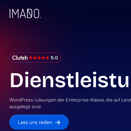
Skip to content
IMADO Reviews
Dienstleist
WordPress-Lösungen der Enterprise-Klasse, die auf Leistun
ausgelegt sind.
Lass uns reden