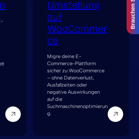
Brauchen Sie Hilfe?
gn
Umstellung
auf
X-
WooCommer
ce
Migre deine E-
Commerce-Plattform
lt
sicher zu WooCommerce
– ohne Datenverlust,
Ausfallzeiten oder
negative Auswirkungen
auf die
Suchmaschinenoptimierun
g.