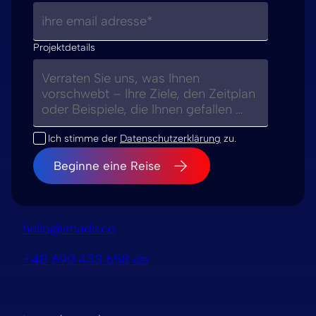
a
t
i
Projektdetails
v
e
:
Ich stimme der
Datenschutzerklärung
zu.
hello@imado.co
+48 690 433 658 de