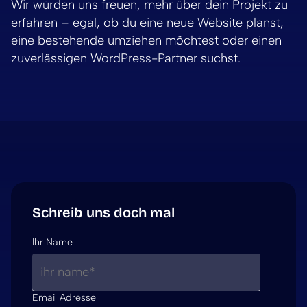
Wir würden uns freuen, mehr über dein Projekt zu
erfahren – egal, ob du eine neue Website planst,
eine bestehende umziehen möchtest oder einen
zuverlässigen WordPress-Partner suchst.
Schreib uns doch mal
Ihr Name
A
l
t
e
r
Email Adresse
n