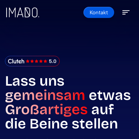
Skip to content
Kontakt
Open 
Close 
IMADO Reviews
Lass uns
gemeinsam
etwas
Großartiges
auf
die Beine stellen