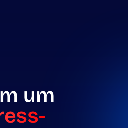
eam um
ress-