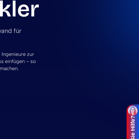
kler
wand für
e Ingenieure zur
ss einfügen – so
 machen.