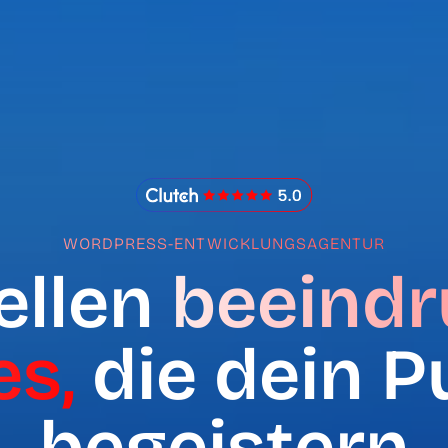
IMADO Reviews
WORDPRESS-ENTWICKLUNGSAGENTUR
ellen
beeind
es,
die dein P
begeistern