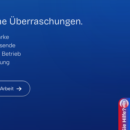
ine Überraschungen.
arke
sende
 Betrieb
hung
Arbeit