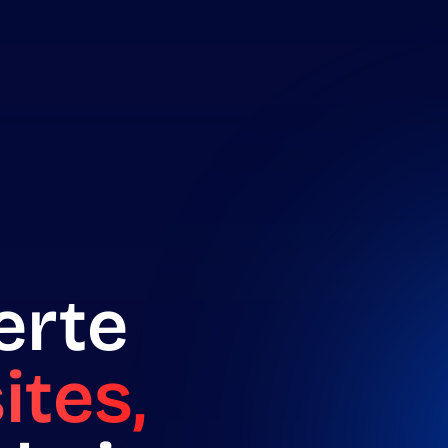
erte
tes,