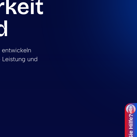
rkeit
d
d entwickeln
 Leistung und