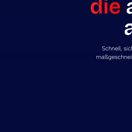
die
a
Schnell, si
maßgeschneid