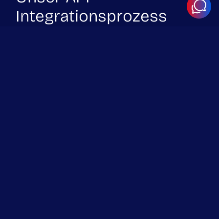
Integrationsprozess
Für erfolgreiche Integrationen braucht es mehr als nur die
Verbindung von Endpunkten. Wir legen Wert auf
Zuverlässigkeit, Sicherheit und langfristige Wartbarkeit.
1. Integrationsplanung
Ermittle Systeme, Endpunkte,
Authentifizierungsmethoden und Datenflüsse.