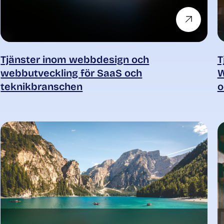
Tjänster inom webbdesign och
T
webbutveckling för SaaS och
W
teknikbranschen
o