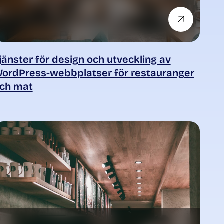
jänster för design och utveckling av
ordPress-webbplatser för restauranger
ch mat