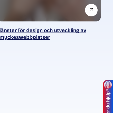
jänster för design och utveckling av
myckeswebbplatser
Behöver du hjälp?