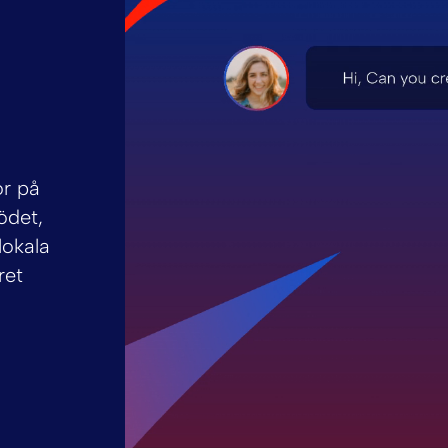
or på
ödet,
lokala
ret