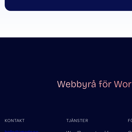
Webbyrå för Word
KONTAKT
TJÄNSTER
F
hello@imado.co