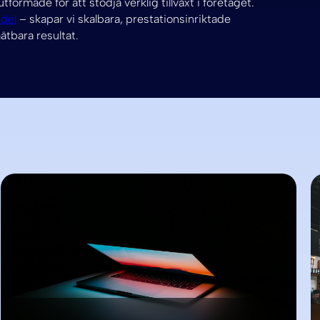
tformade för att stödja verklig tillväxt i företaget.
del
– skapar vi skalbara, prestationsinriktade
tbara resultat.