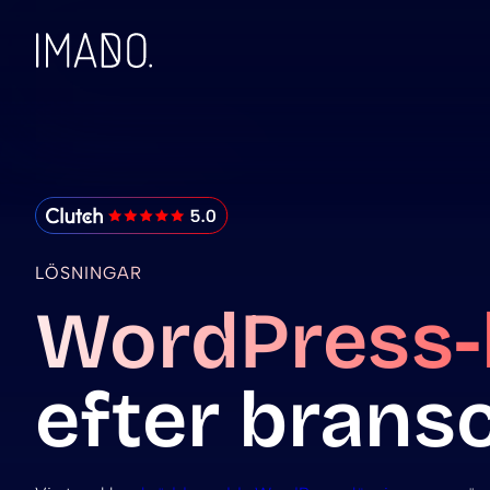
Skip to content
IMADO Reviews
LÖSNINGAR
WordPress-
efter brans