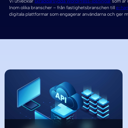
Vi utvecklar
skräddarsydda WordPress-lösningar
som är u
Inom olika branscher – från fastighetsbranschen till
e-han
digitala plattformar som engagerar användarna och ger mä