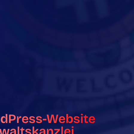
rdPress-Website
waltskanzlei