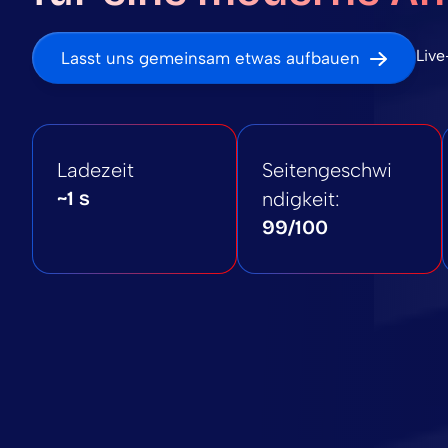
Live
Lasst uns gemeinsam etwas aufbauen
Ladezeit
Seitengeschwi
~1 s
ndigkeit:
99/100