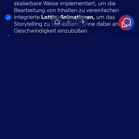
skalierbare Weise implementiert, um die
Bearbeitung von Inhalten zu vereinfachen
Integrierte
Lottie-Animationen,
um das
Storytelling zu verbessern, ohne dabei an
Geschwindigkeit einzubüßen
Optimiertes Frontend und Backend für
Leistung und Core Web Vitals
Gewährleistete Konsistenz über alle
Breakpoints und Geräte hinweg
Das Ergebnis war eine Website, die genau wie der
Entwurf aussieht – und wie eine produktionsreife
Plattform funktioniert.