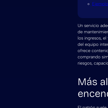
Ejemplo
Un servicio ad
de mantenimient
los ingresos, el
del equipo inte
ofrece contenid
comprando simp
riesgos, capaci
Más al
encen
El patrón suele