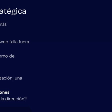
ratégica
 más
web falla fuera
orno de
ización, una
iones
la dirección?