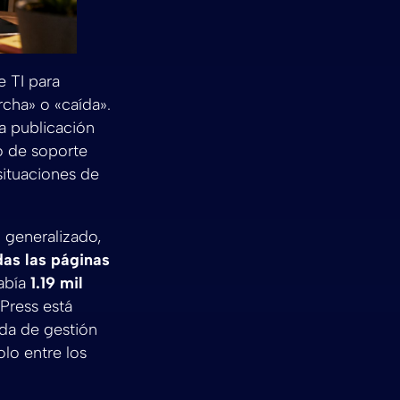
e TI para
cha» o «caída».
la publicación
lo de soporte
situaciones de
 generalizado,
das las páginas
abía
1.19 mil
Press está
da de gestión
lo entre los