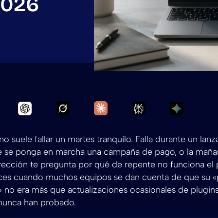
2026
Ask Grok to summarize Elige tu servi
Ask Claude to summarize El
Ask Chatgpt to summarize Elige tu servicio de
Ask Perplexity to 
Ask Gemi
o suele fallar un martes tranquilo. Falla durante un lanz
 se ponga en marcha una campaña de pago, o la maña
irección te pregunta por qué de repente no funciona el
ces cuando muchos equipos se dan cuenta de que su «
 no era más que actualizaciones ocasionales de plugins
nunca han probado.