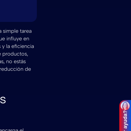
 simple tarea
ue influye en
 y la eficiencia
e productos,
as, no estás
 reducción de
es
encarga el