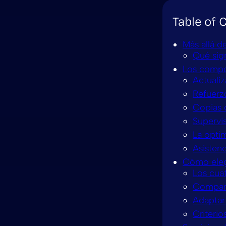
Table of 
Más allá d
Qué sign
Los compo
Actuali
Refuerzo
Copias 
Supervis
La opti
Asisten
Cómo eleg
Los cua
Compara
Adaptar 
Criteri