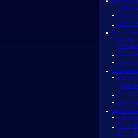
Servicios 
¿Qué es 
El TCO 
Comprar
Evaluación
elaboració
Lo que 
Informe
Cómo di
El proceso
Los pri
¿Qué de
Lo que 
El prime
Medir el é
Ejemplo
Ejemplo
Ejemplo