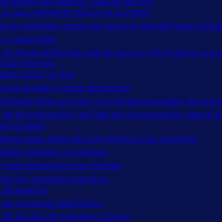
de gestión de precios y cálculo del ROI
lo que realmente influye en el coste?
es el verdadero punto de vista a la hora de hacer comp
 o desarrollar
 de los acuerdos de nivel de servicio (SLA) de los pro
n de informes
debe incluir un SLA
s que ayudan a tomar decisiones
stinguir entre un socio y un simple proveedor de prod
 de incorporación: una lista de comprobación para el é
meros pasos
bería pasar antes de que empiecen los cambios?
deben preparar los clientes
r mes debería aportar claridad
xito con ejemplos prácticos
 de agencia
 de comercio electrónico
 de equipo de marketing interno