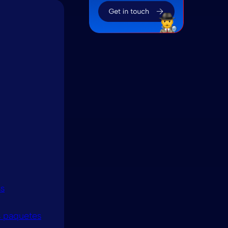
ss
s paquetes