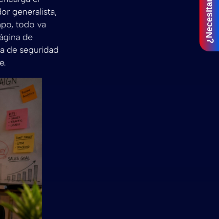
¿Necesitar ayuda?
or generalista,
mpo, todo va
página de
ma de seguridad
e.