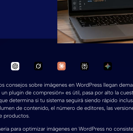
Ask Grok to summarize Optimización 
Ask Claude to summarize Op
Ask Chatgpt to summarize Optimización de im
Ask Perplexity to
Ask Gemi
los consejos sobre imágenes en WordPress llegan demas
 un plugin de compresión» es útil, pasa por alto la cues
que determina si tu sistema seguirá siendo rápido incl
umen de contenido, el número de editores, las versiones
e productos.
seria para optimizar imágenes en WordPress no consist