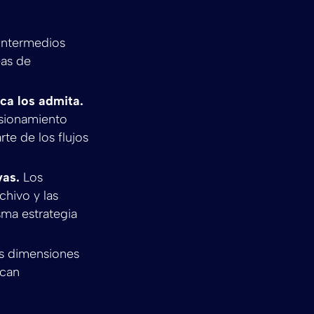
intermedios
eas de
ca los admita.
nsionamiento
e de los flujos
vas.
Los
chivo y las
sma estrategia
as dimensiones
zcan