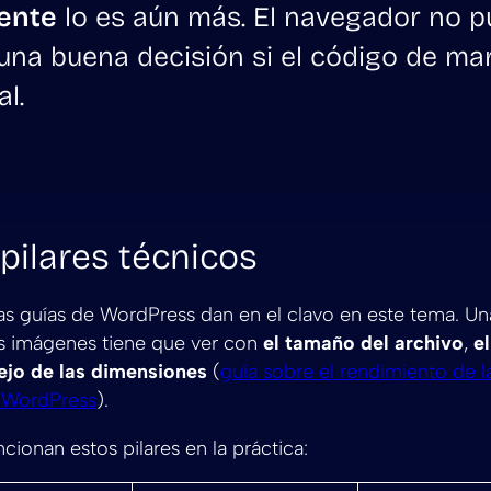
gente
lo es aún más. El navegador no 
una buena decisión si el código de m
l.
 pilares técnicos
as guías de WordPress dan en el clavo en este tema. U
s imágenes tiene que ver con
el tamaño del archivo
,
e
ejo de las dimensiones
(
guía sobre el rendimiento de 
a WordPress
).
cionan estos pilares en la práctica: