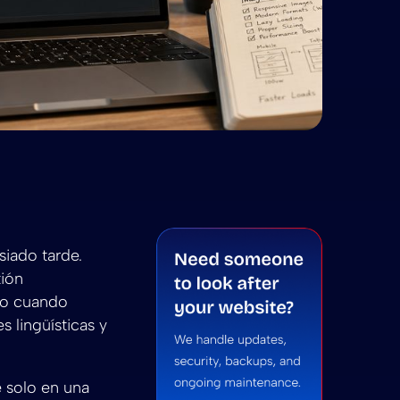
de imágenes en WordPress: Manual para desarrollador
timización de imágenes en WordPress: Manual para de
ágenes en WordPress: Manual para desarrolladores 202
 summarize Optimización de imágenes en WordPress: Ma
ni to summarize Optimización de imágenes en WordPre
iado tarde.
tión
uso cuando
 lingüísticas y
e solo en una