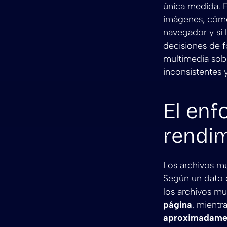
única medida. E
imágenes, cómo
navegador y si 
decisiones de 
multimedia sobr
inconsistentes 
El enf
rendim
Los archivos mu
Según un dato d
los archivos m
página
, mientr
aproximadamen