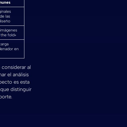
omunes
ginales
de las
diseño
e imágenes
the fold»
carga
denador en
 considerar al
r el análisis
pecto es esta
 que distinguir
porte.