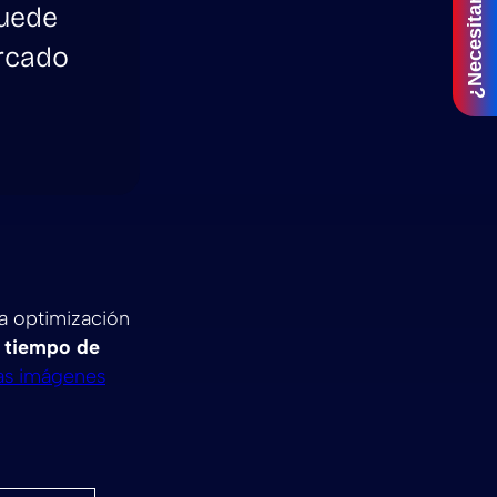
¿Necesitar ayuda?
puede
arcado
na optimización
l tiempo de
las imágenes