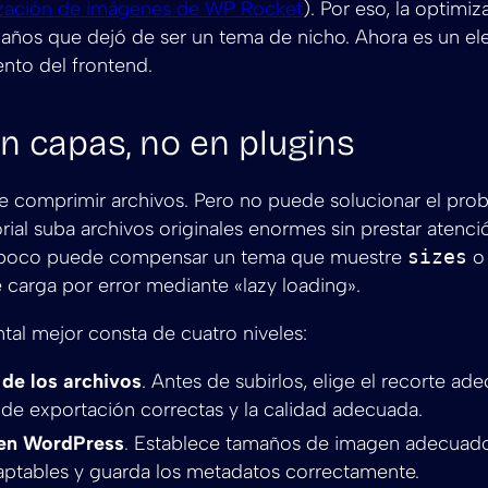
ización de imágenes de WP Rocket
). Por eso, la optimi
años que dejó de ser un tema de nicho. Ahora es un e
ento del frontend.
n capas, no en plugins
e comprimir archivos. Pero no puede solucionar el pro
rial suba archivos originales enormes sin prestar atenci
mpoco puede compensar un tema que muestre
sizes
o
e carga por error mediante «lazy loading».
al mejor consta de cuatro niveles:
de los archivos
. Antes de subirlos, elige el recorte ade
de exportación correctas y la calidad adecuada.
en WordPress
. Establece tamaños de imagen adecuado
aptables y guarda los metadatos correctamente.