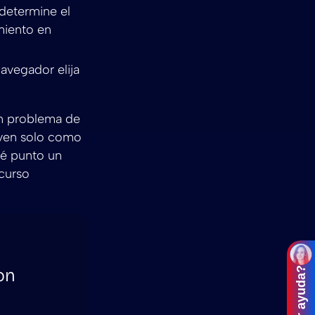
 determine el
miento en
avegador elija
un problema de
o ven solo como
ué punto un
curso
on