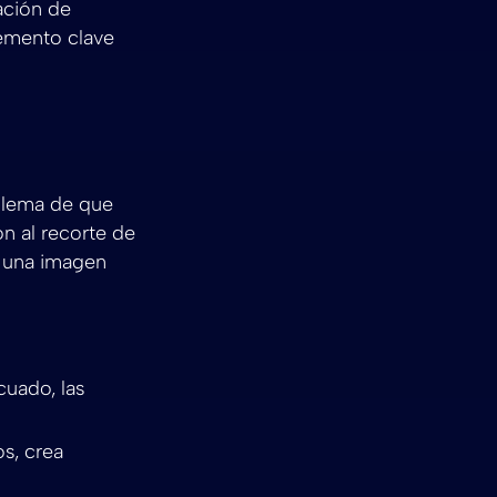
zación de
lemento clave
blema de que
ón al recorte de
 una imagen
cuado, las
s, crea