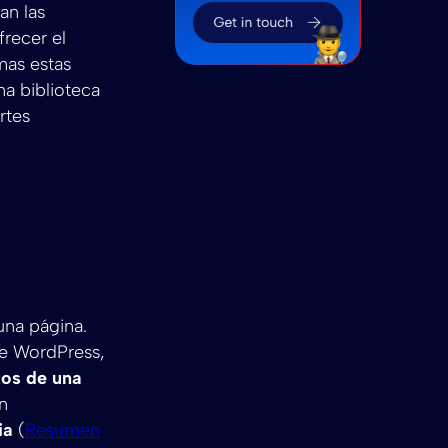
an las
recer el
mas estas
a biblioteca
rtes
una página.
de WordPress,
tos de una
n
ia
(
Resumen