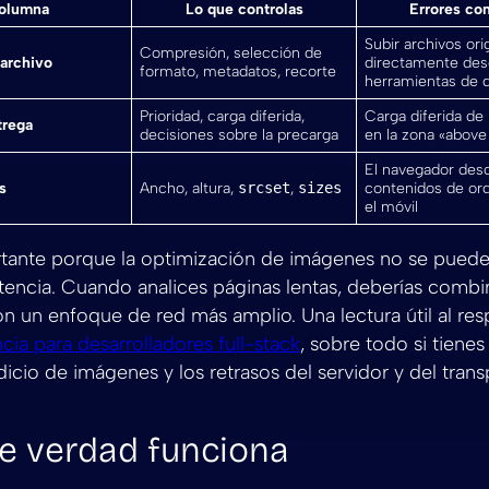
olumna
Lo que controlas
Errores c
Subir archivos ori
Compresión, selección de
archivo
directamente des
formato, metadatos, recorte
herramientas de 
Prioridad, carga diferida,
Carga diferida d
trega
decisiones sobre la precarga
en la zona «above 
El navegador des
s
Ancho, altura,
srcset
,
sizes
contenidos de or
el móvil
rtante porque la optimización de imágenes no se puede
tencia. Cuando analices páginas lentas, deberías combina
 un enfoque de red más amplio. Una lectura útil al res
cia para desarrolladores full-stack
, sobre todo si tienes
dicio de imágenes y los retrasos del servidor y del trans
e verdad funciona