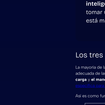
inteli
tomar 
está ma
Los tres
La mayoría de l
adecuada de la
carga
y
el man
específica par
Así es como fun