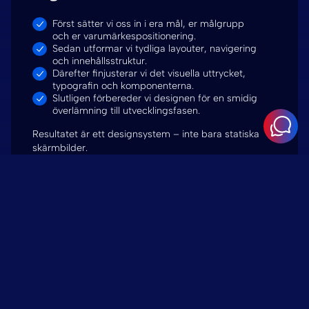
Först sätter vi oss in i era mål, er målgrupp
och er varumärkespositionering.
Sedan utformar vi tydliga layouter, navigering
och innehållsstruktur.
Därefter finjusterar vi det visuella uttrycket,
typografin och komponenterna.
Slutligen förbereder vi designen för en smidig
överlämning till utvecklingsfasen.
Resultatet är ett designsystem – inte bara statiska
skärmbilder.
Design som fungerar med
WordPress
Våra webbdesignlösningar
utformas redan från början med
WordPress i åtanke.