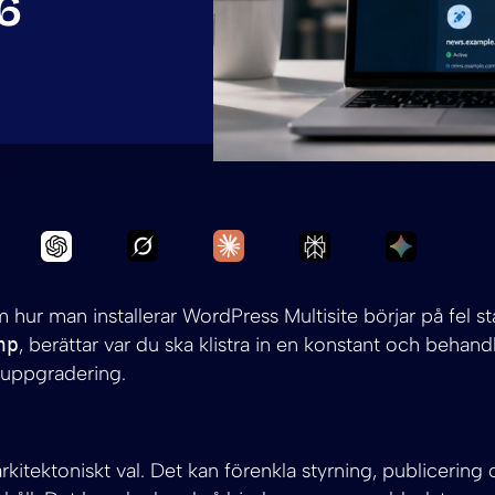
6
Ask Grok to summarize Installera Word
Ask Claude to summarize Inst
Ask Chatgpt to summarize Installera WordPress M
Ask Perplexity to 
Ask Gemi
 hur man installerar WordPress Multisite börjar på fel stä
hp
, berättar var du ska klistra in en konstant och behand
 uppgradering.
 arkitektoniskt val. Det kan förenkla styrning, publicering