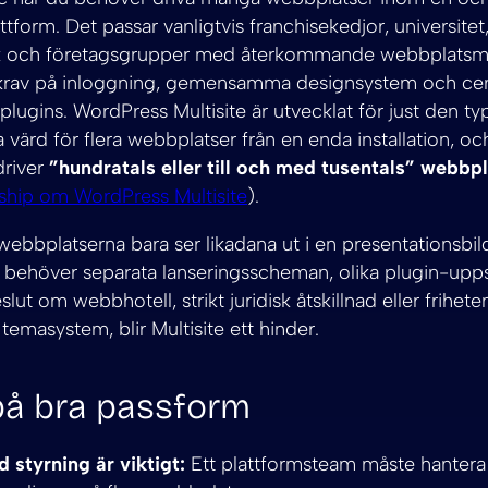
ttform. Det passar vanligtvis franchisekedjor, universitet,
rk och företagsgrupper med återkommande webbplatsm
av på inloggning, gemensamma designsystem och cent
lugins. WordPress Multisite är utvecklat för just den typ
 värd för flera webbplatser från en enda installation, oc
driver
”hundratals eller till och med tusentals” webbp
ship om WordPress Multisite
).
webbplatserna bara ser likadana ut i en presentationsbi
 behöver separata lanseringsscheman, olika plugin-upps
slut om webbhotell, strikt juridisk åtskillnad eller frihete
emasystem, blir Multisite ett hinder.
på bra passform
 styrning är viktigt:
Ett plattformsteam måste hantera 