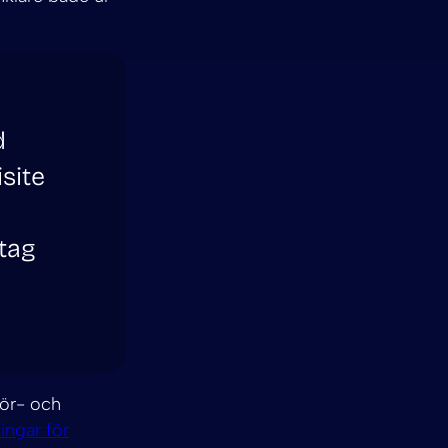
d
site
tag
för- och
ingar för