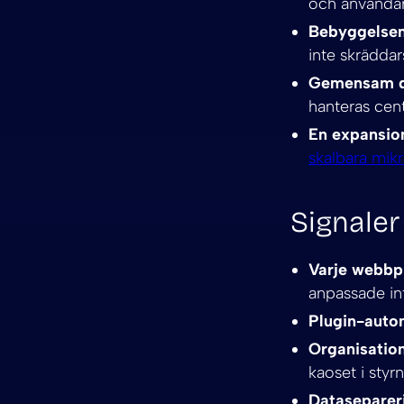
och användar
Bebyggelsem
inte skräddar
Gemensam dri
hanteras cent
En expansion
skalbara mikr
Signaler
Varje webbp
anpassade int
Plugin-auto
Organisation
kaoset i styr
Datasepareri