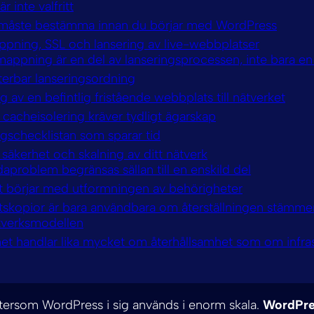
r inte valfritt
måste bestämma innan du börjar med WordPress
ning, SSL och lansering av live-webbplatser
ppning är en del av lanseringsprocessen, inte bara en 
terbar lanseringsordning
g av en befintlig fristående webbplats till nätverket
cacheisolering kräver tydligt ägarskap
gschecklistan som sparar tid
 säkerhet och skalning av ditt nätverk
aproblem begränsas sällan till en enskild del
t börjar med utformningen av behörigheter
tskopior är bara användbara om återställningen stämme
verksmodellen
het handlar lika mycket om återhållsamhet som om infras
eftersom WordPress i sig används i enorm skala.
WordPres