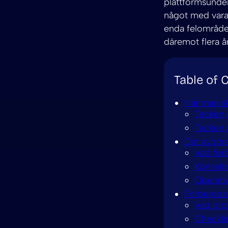
plattformsunde
något med varan
enda felområde.
däremot flera år
Table of 
När man sk
Tecken p
Tecken p
Det avgör
Vad för
Konsekv
Operati
Förbereda
Vad pro
Checklis