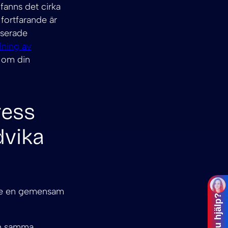
fanns det cirka
e fortfarande är
aserade
ning av
r om din
ress
dvika
inte en gemensam
ch samma