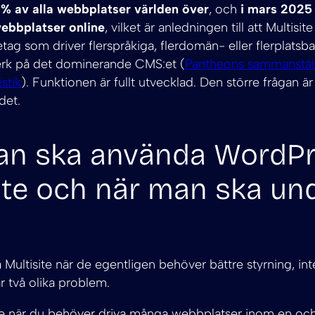
 % av alla webbplatser världen över
, och
i mars 2025
webbplatser online
, vilket är anledningen till att Multisit
etag som driver flerspråkiga, flerdomän- eller flerplatsb
rk på det dominerande CMS:et (
Pantheons sammanställ
stik
). Funktionen är fullt utvecklad. Den större frågan ä
det.
an ska använda WordP
ite och när man ska un
a Multisite när de egentligen behöver bättre styrning, 
är två olika problem.
te när du behöver driva många webbplatser inom en o