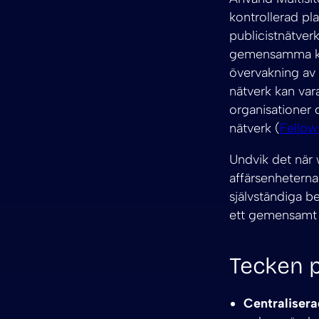
kontrollerad pla
publicistnätve
gemensamma kr
övervakning av p
nätverk kan vara
organisationer 
nätverk (
Fellow
Undvik det när 
affärsenheterna
självständiga be
ett gemensamt t
Tecken 
Centraliserad