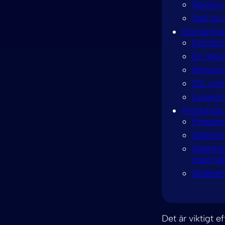
Staging ä
Vad du 
Domänmapp
Domänma
En repe
Migrerin
SSL och 
Lanserin
Prestanda,
Prestand
Säkerhe
Säkerhe
med nät
Skalbar
Det är viktigt 