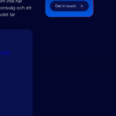
m inte har
tionsväg och ett
utet tar
a det