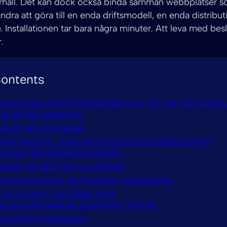
rhåll. Det kan dock också binda samman webbplatser so
dra att göra till en enda driftsmodell, en enda distribu
 Installationen tar bara några minuter. Att leva med besl
.
Contents
a använda WordPress Multisite och när man bör undvik
å att det passar bra
å att det inte passar
ande beslutet: underdomäner kontra underkataloger
ändras med respektive struktur
enser för SEO och varumärket
va konsekvenser som teamen underskattar
 din hosting- och DNS-miljö
duktionsberedskap egentligen innebär
ta inför installationen