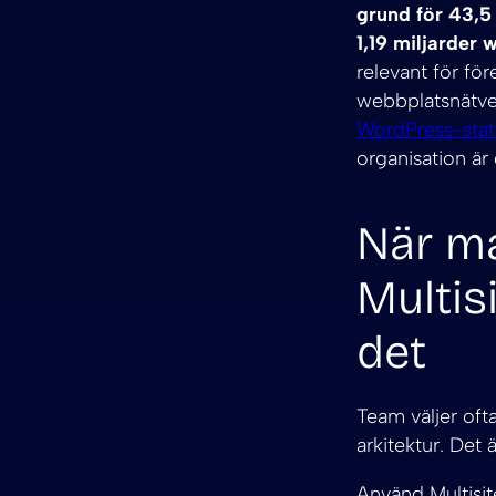
grund för 43,5
1,19 miljarder 
relevant för för
webbplatsnätve
WordPress-stati
organisation är 
När m
Multis
det
Team väljer oft
arkitektur. Det 
Använd Multisi