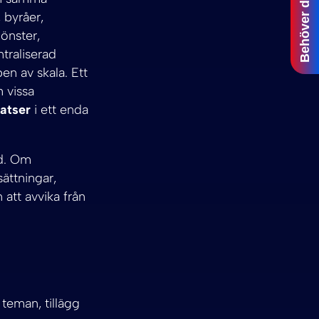
Behöver du hjälp?
 byråer,
önster,
raliserad
en av skala. Ett
h vissa
latser
i ett enda
ld. Om
ättningar,
n att avvika från
teman, tillägg