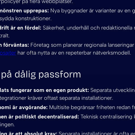
policyer på flera webbplatser.
önstren upprepas:
Nya byggnader är varianter av en g
sydda konstruktioner.
ft är en fördel:
Säkerhet, underhåll och redaktionella ri
ralt.
 förväntas:
Företag som planerar regionala lanseringar
osajter
har ofta nytta av en repeterbar nätverksmodell.
 på dålig passform
lats fungerar som en egen produkt:
Separata utveckli
egrationer kräver oftast separata installationer.
nomi är avgörande:
Multisite begränsar friheten redan f
en är politiskt decentraliserad:
Teknisk centralisering k
ningen.
ng är ett absolut krav:
Separata installationer är ofta 