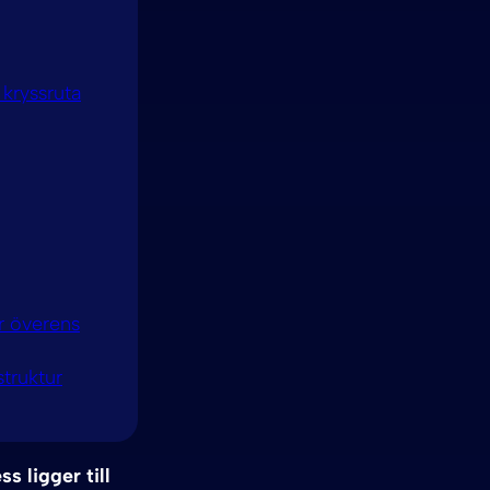
kryssruta
r överens
truktur
s ligger till