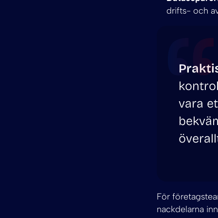
drifts- och a
Prakti
kontro
vara et
bekväm
överall
För företagstea
nackdelarna in