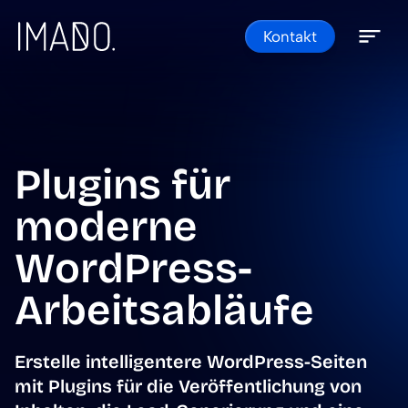
Skip to content
Kontakt
Open 
Close 
Plugins für
moderne
WordPress-
Arbeitsabläufe
Erstelle intelligentere WordPress-Seiten
mit Plugins für die Veröffentlichung von