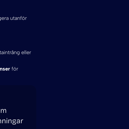
:
gera utanför
aintrång eller
enser
för
om
nningar