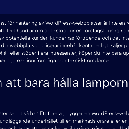
änst för hantering av WordPress-webbplatser är inte en 
ft. Det handlar om driftsstöd för en företagstillgång s
t av potentiella kunder, kundernas förtroende och det in
 din webbplats publicerar innehåll kontinuerligt, säljer p
ehåll eller stöder flera intressenter, köper du inte bara 
mering, reaktionsförmåga och tekniskt omdöme.
 att bara hålla lampor
ster ser ut så här: Ett företag bygger en WordPress-web
rundläggande underhållet till en marknadsförare eller en
re och antar att det räcker – tills något går sönder. Und