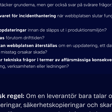
t täcker grunderna, men ger också svar på svårare frågor
aret för incidenthantering
när webbplatsen slutar fun
ppdateringar
innan de släpps ut i produktionsmiljön?
as
förutom drifttiden?
an webbplatsen återställas
om en uppdatering, ett dat
t misstag orsakar skada?
r tekniska frågor i termer av affärsmässiga konsekv
ng, verksamheten eller ledningen?
sk regel:
Om en leverantör bara talar 
eringar, säkerhetskopieringar och ska