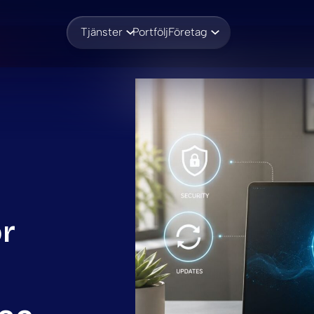
Tjänster
Portfölj
Företag
ör