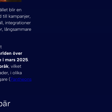
llet blir en
 till kampanjer,
ll, integrationer
ter, långsammare
t
ärlden över
ne i mars 2025
.
pråk
, vilket
der, i olika
gare (
Pantheons
bär