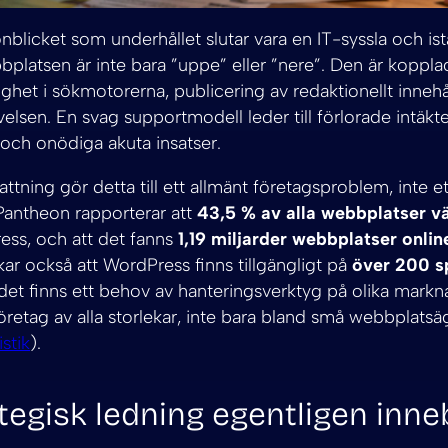
nblicket som underhållet slutar vara en IT-syssla och istä
bplatsen är inte bara ”uppe” eller ”nere”. Den är kopplad
lighet i sökmotorerna, publicering av redaktionellt innehå
lsen. En svag supportmodell leder till förlorade intäk
ch onödiga akuta insatser.
tning gör detta till ett allmänt företagsproblem, inte et
Pantheon rapporterar att
43,5 % av alla webbplatser v
ess, och att det fanns
1,19 miljarder webbplatser onli
r också att WordPress finns tillgängligt på
över 200 s
 det finns ett behov av hanteringsverktyg på olika markna
retag av alla storlekar, inte bara bland små webbplatsä
stik
).
tegisk ledning egentligen inne