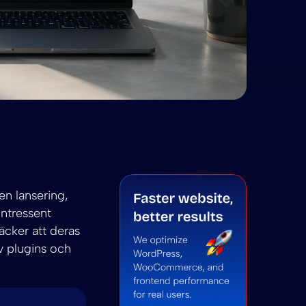
t för hantering av WordPress-webbplatser 2026
j din tjänst för hantering av WordPress-webbplatser 2
hantering av WordPress-webbplatser 2026
summarize Välj din tjänst för hantering av WordPress-w
ni to summarize Välj din tjänst för hantering av Word
en lansering,
intressent
äcker att deras
v plugins och