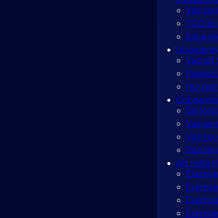
Vad som
TCO är d
Köpa ell
Utvärderin
Vad ett
Rapport
Hur man 
Onboardin
De förs
Vad som
Vad kun
Den för
Att mäta 
Exempel
Exempel
Exempel
Exempel 