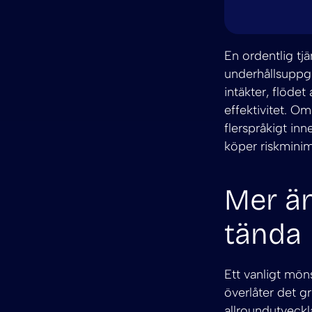
En ordentlig tj
underhållsuppgi
intäkter, flöde
effektivitet. Om
flerspråkigt inn
köper riskmini
Mer än
tända
Ett vanligt mön
överlåter det g
allroundutveckla