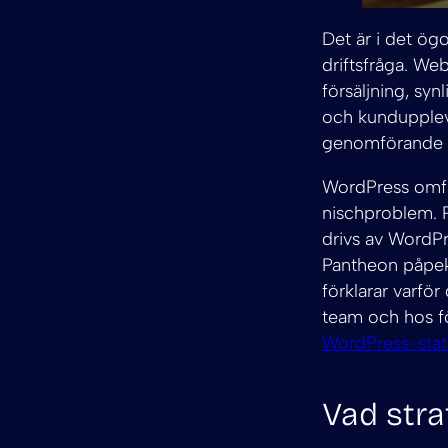
Det är i det ögo
driftsfråga. Web
försäljning, syn
och kunduppleve
genomförande o
WordPress omfat
nischproblem. 
drivs av WordPr
Pantheon påpeka
förklarar varför
team och hos fö
WordPress-stati
Vad stra