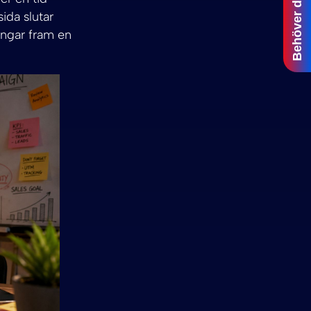
Behöver du hjälp?
sida slutar
vingar fram en