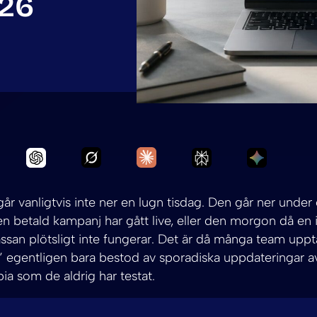
026
Ask Grok to summarize Välj din tjäns
Ask Claude to summarize Väl
Ask Chatgpt to summarize Välj din tjänst för 
Ask Perplexity to 
Ask Gemi
år vanligtvis inte ner en lugn tisdag. Den går ner under 
 en betald kampanj har gått live, eller den morgon då en 
assan plötsligt inte fungerar. Det är då många team uppt
” egentligen bara bestod av sporadiska uppdateringar a
ia som de aldrig har testat.