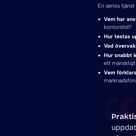
En seriös tjäns
Vem har ansv
kontorstid?
Hur testas u
Vad övervak
Hur snabbt k
ett mänsklig
Vem förklara
marknadsföri
Prakti
uppdat