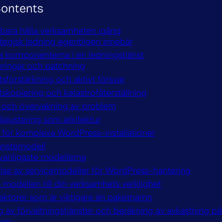
Contents
 bara hålla verksamheten igång
tegisk ledning egentligen innebär
a komponenterna i en ledningstjänst
ringar och patchning
sförstärkning och aktivt försvar
skopiering och katastrofåterställning
id och övervakning av problem
ajustering som arkitektur
 för komplexa WordPress-installationer
jänstemodell
vanligaste modellerna
lse av servicemodeller för WordPress-hantering
modellen till din verksamhets verklighet
faktorer som är viktigare än paketnamn
ng av förvaltningstjänster och beräkning av avkastning på
gen