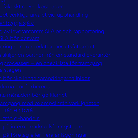
 faktiskt driver kostnaden
et verkliga urvalet vid upphandling
er bygga själv
g av leverantörers SLA:er och rapportering
 SLA bör besvara
ering som underlättar beslutsfattandet
skiljer en partner från en standardleverantör
gprocessen – en checklista för framgång
ta stegen
 bör ske innan förändringarna inleds
derna bör förbereda
sta månaden bör ge klarhet
framgång med exempel från verkligheten
 från en byrå
 från e-handeln
 på internt marknadsföringsteam
på företag eller flera anläggningar