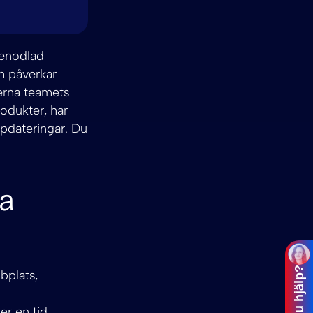
renodlad
om påverkar
terna teamets
rodukter, har
uppdateringar. Du
na
bplats,
er en tid