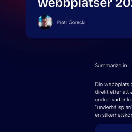
webbplatser 2
Piotr Gorecki
Summarize in :
Din webbplats g
direkt efter att
undrar varför k
”underhållsplan
en säkerhetskop