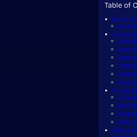
Table of 
Mer än att
Vad stra
De central
Uppdate
Säkerhet
Säkerhet
Driftst
Prestand
Support
Att välja t
De fyra 
Jämföre
Anpassa 
Besluts
Prissättni
investerin