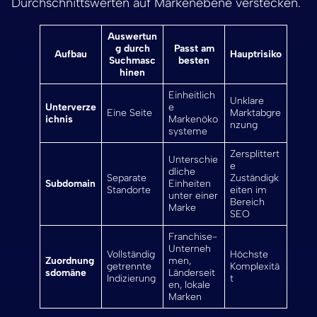
Durchschnittswerten auf Markenebene verstecken.
Auswertun
g durch
Passt am
Aufbau
Hauptrisiko
Suchmasc
besten
hinen
Einheitlich
Unklare
Unterverze
e
Eine Seite
Marktabgre
ichnis
Markenöko
nzung
systeme
Zersplittert
Unterschie
e
dliche
Separate
Zuständigk
Subdomain
Einheiten
Standorte
eiten im
unter einer
Bereich
Marke
SEO
Franchise-
Unterneh
Vollständig
Höchste
Zuordnung
men,
getrennte
Komplexitä
sdomäne
Länderseit
Indizierung
t
en, lokale
Marken